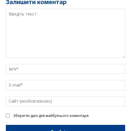
Залишити коментар
Введіть
текст
Ім'
E-
mai
Са
(н
Зберегти дані для майбутнього коментаря