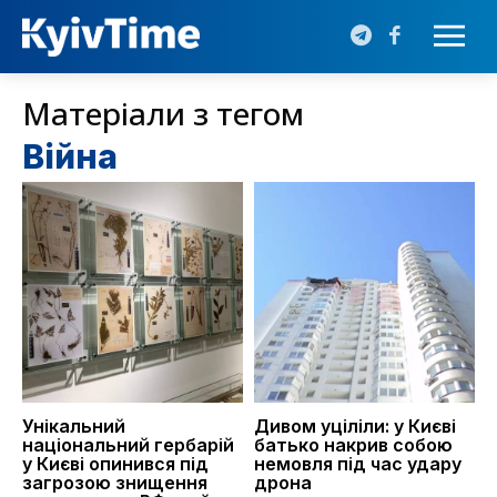
Матеріали з тегом
Війна
Унікальний
Дивом уціліли: у Києві
національний гербарій
батько накрив собою
у Києві опинився під
немовля під час удару
загрозою знищення
дрона