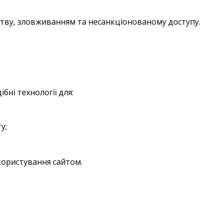
ству, зловживанням та несанкціонованому доступу.
бні технології для:
у;
користування сайтом.