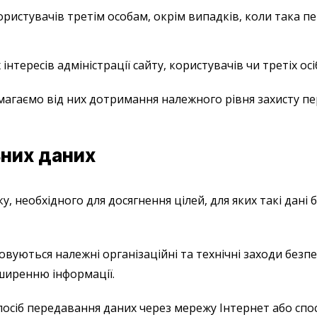
ристувачів третім особам, окрім випадків, коли така пе
нтересів адміністрації сайту, користувачів чи третіх осі
имагаємо від них дотримання належного рівня захисту пе
ьних даних
, необхідного для досягнення цілей, для яких такі дані 
овуються належні організаційні та технічні заходи безп
оширенню інформації.
осіб передавання даних через мережу Інтернет або спо