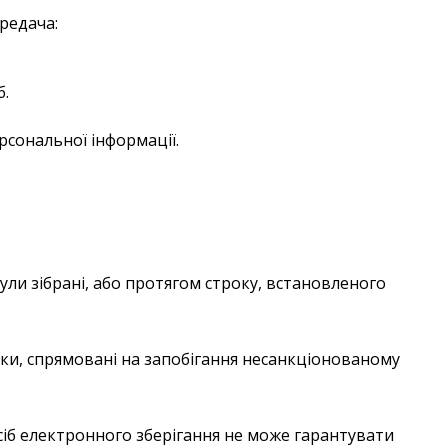
редача:
б.
рсональної інформації.
були зібрані, або протягом строку, встановленого
еки, спрямовані на запобігання несанкціонованому
сіб електронного зберігання не може гарантувати