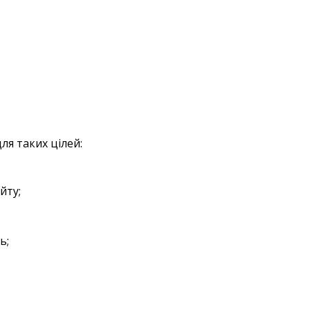
ля таких цілей:
йту;
ь;