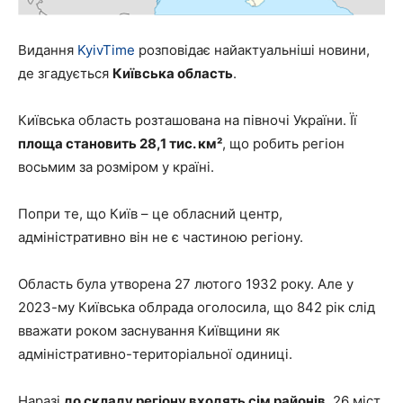
Видання
KyivTime
розповідає найактуальніші новини,
де згадується
Київська область
.
Київська область розташована на півночі України. Її
площа становить 28,1 тис. км²
, що робить регіон
восьмим за розміром у країні.
Попри те, що Київ – це обласний центр,
адміністративно він не є частиною регіону.
Область була утворена 27 лютого 1932 року. Але у
2023-му Київська облрада оголосила, що 842 рік слід
вважати роком заснування Київщини як
адміністративно-територіальної одиниці.
Наразі
до складу регіону входять сім районів
, 26 міст