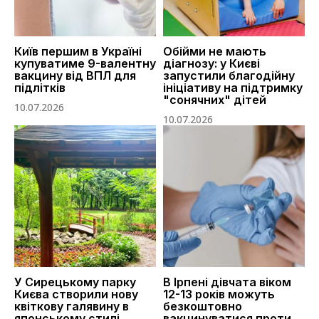
Київ першим в Україні
Обійми не мають
купуватиме 9-валентну
діагнозу: у Києві
вакцину від ВПЛ для
запустили благодійну
підлітків
ініціативу на підтримку
"сонячних" дітей
10.07.2026
10.07.2026
У Сирецькому парку
В Ірпені дівчата віком
Києва створили нову
12-13 років можуть
квіткову галявину в
безкоштовно
японському стилі
вакцинуватися проти