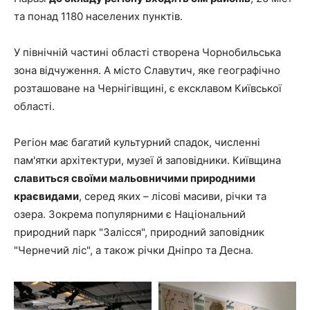
та понад 1180 населених пунктів.
У північній частині області створена Чорнобильська
зона відчуження. А місто Славутич, яке географічно
розташоване на Чернігівщині, є ексклавом Київської
області.
Регіон має багатий культурний спадок, численні
пам'ятки архітектури, музеї й заповідники. Київщина
славиться своїми мальовничими природними
краєвидами
, серед яких – лісові масиви, річки та
озера. Зокрема популярними є Національний
природний парк "Залісся", природний заповідник
"Чернечий ліс", а також річки Дніпро та Десна.