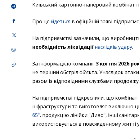
Київський картонно-паперовий комбінат пр
Про це
йдеться
в офіційній заяві підприємс
На підприємстві зазначили, що виробницт
необхідність ліквідації
наслідків удару
.
За інформацією компанії,
3 квітня 2026 р
не перший обстріл об’єкта. Унаслідок ата
разом із відповідними службами продовжує
На підприємстві підкреслили, що комбінат 
інфраструктури та виготовляє виключно ци
65"
, продукцію лінійки "Диво", інші саніта
використовується в повсякденному житті у