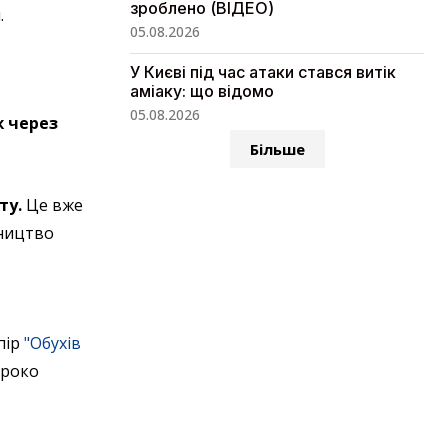
зроблено (ВІДЕО)
.
05.08.2026
У Києві під час атаки стався витік
аміаку: що відомо
05.08.2026
ж через
Більше
ту.
Це вже
вництво
пір
"Обухів
ироко