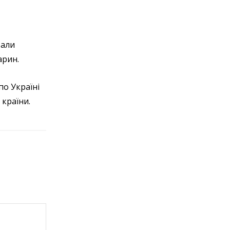
тали
арин.
по Україні
 країни.