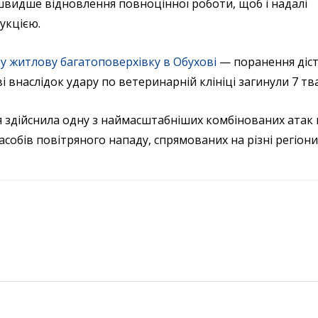
швидше відновлення повноцінної роботи, щоб і надалі
укцією.
у житлову багатоповерхівку в Обухові
— поранення діс
і внаслідок удару по ветеринарній клініці загинули 7 тв
сія здійснила одну з наймасштабніших комбінованих атак 
собів повітряного нападу, спрямованих на різні регіони