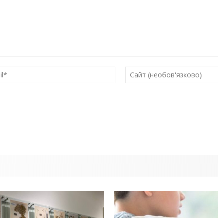
E-
mail*