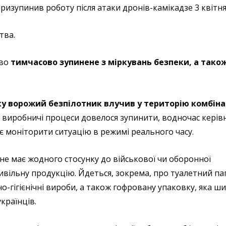
изупинив роботу після атаки дронів-камікадзе 3 квітня
тва.
во
тимчасово зупинене з міркувань безпеки, а тако
оку ворожий безпілотник влучив у територію комбіна
ки виробничі процеси довелося зупинити, водночас кері
 моніторити ситуацію в режимі реального часу.
не має жодного стосунку до військової чи оборонної
вільну продукцію. Йдеться, зокрема, про туалетний па
рно-гігієнічні вироби, а також гофровану упаковку, яка ш
країнців.