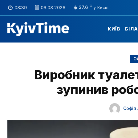
C
37.6
08:39
06.08.2026
КИЇВ
БІЛ
О
Виробник туале
зупинив роб
Софія