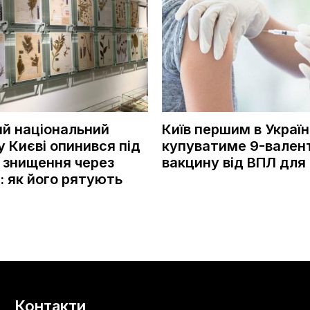
ий національний
Київ першим в Україн
у Києві опинився під
купуватиме 9-вален
 знищення через
вакцину від ВПЛ для 
: як його рятують
Контакти