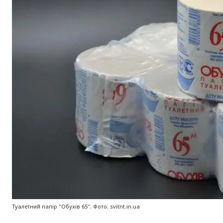
Туалетний папір "Обухів 65". Фото: svitnt.in.ua