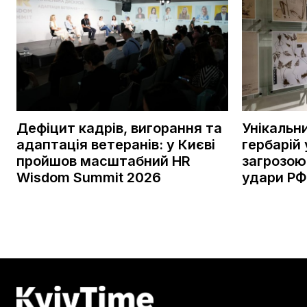
Дефіцит кадрів, вигорання та
Унікальн
адаптація ветеранів: у Києві
гербарій 
пройшов масштабний HR
загрозою
Wisdom Summit 2026
удари РФ