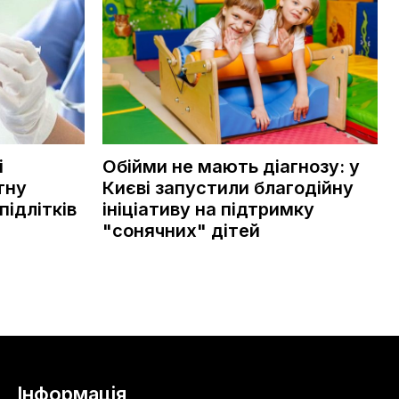
і
Обійми не мають діагнозу: у
тну
Києві запустили благодійну
підлітків
ініціативу на підтримку
"сонячних" дітей
Інформація