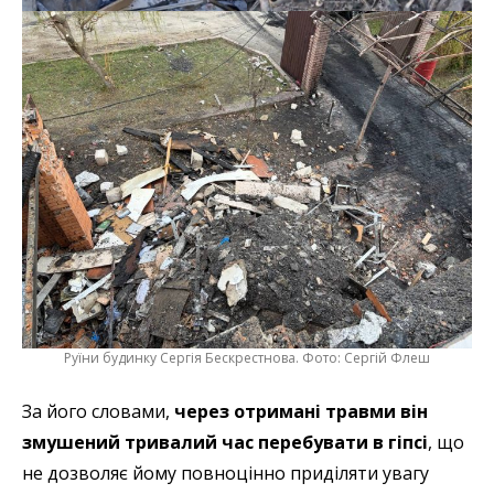
Руїни будинку Сергія Бескрестнова. Фото: Сергій Флеш
За його словами,
через отримані травми він
змушений тривалий час перебувати в гіпсі
, що
не дозволяє йому повноцінно приділяти увагу