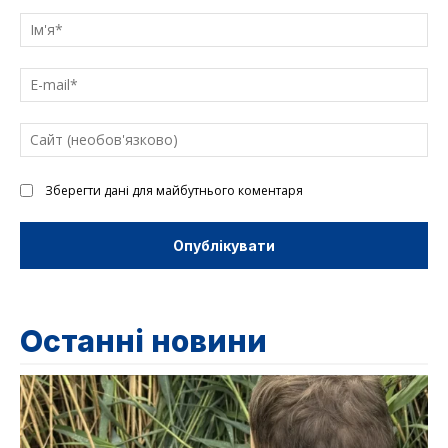
Введіть
текст
Ім'
E-
mai
Са
(н
Зберегти дані для майбутнього коментаря
Останні новини