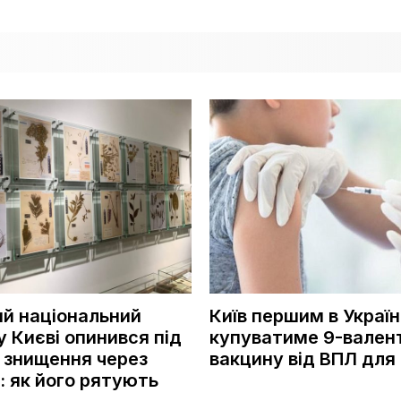
ий національний
Київ першим в Україн
у Києві опинився під
купуватиме 9-вален
 знищення через
вакцину від ВПЛ для 
: як його рятують