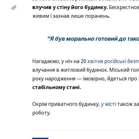
влучив у стіну його будинку.
Бескрестнов
живим і зазнав лише поранень.
"Я був морально готовий до таког
Нагадаємо, у ніч на 20
квітня російські бе
влучання в житловий будинок. Міський го
року народження — імовірно, йдеться про
стабільному стані.
Окрім приватного будинку,
у місті
також з
роботу.