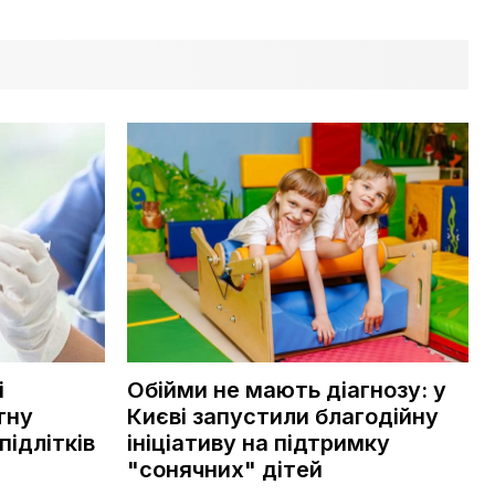
і
Обійми не мають діагнозу: у
тну
Києві запустили благодійну
підлітків
ініціативу на підтримку
"сонячних" дітей