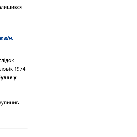
залишився
 він.
слідок
ловік 1974
буває у
изупинив