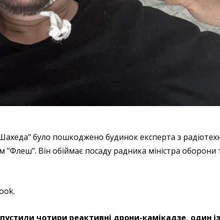
Шахеда" було пошкоджено будинок експерта з радіотех
м "Флеш". Він обіймає посаду радника міністра оборони 
ook.
пустили чотири реактивні дрони-камікадзе, один із