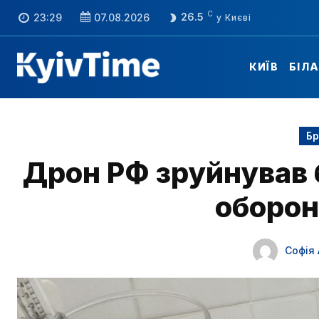
C
26.5
23:29
07.08.2026
КИЇВ
БІЛ
Бр
Дрон РФ зруйнував 
оборон
Софія