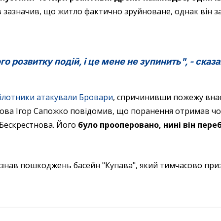
 зазначив, що житло фактично зруйноване, однак він 
о розвитку подій, і це мене не зупинить", - сказав
зпілотники атакували Бровари
, спричинивши пожежу вна
лова Ігор Сапожко повідомив, що поранення отримав чо
 Бескрестнова. Його
було прооперовано, нині він пере
азнав пошкоджень басейн "Купава", який тимчасово пр