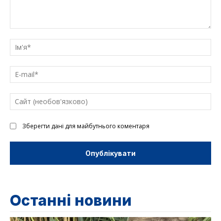
Введіть
текст
Ім'
E-
mai
Са
(н
Зберегти дані для майбутнього коментаря
Останні новини