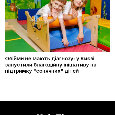
Обійми не мають діагнозу: у Києві
запустили благодійну ініціативу на
підтримку "сонячних" дітей