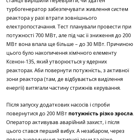
станції вирішили перевірити, чи здатен
турбогенератор забезпечувати живлення систем
реактора у разі втрати зовнішнього
електропостачання. Тест планували провести при
потужності 700 МВт, але під час її зниження до 200
МВт вона впала ще більше – до 30 МВт. Причиною
цього було накопичення хімічного елементу
Ксенон-135, який утворюється у ядерних
реакторах. Аби повернути потужність, з активної
зони реактора (там, де відбувається виділення
енергії) витягали частину стрижнів керування.
Після запуску додаткових насосів і спроби
повернутися до 200 МВт
потужність різко зросла
.
Оператор активував аварійний захист, і після
цього стався перший вибух. А незабаром, через
повне зневоднення активної зони та різке