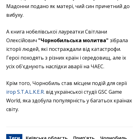
Мадонни подано як матері, чий син причетний до
вибуху.
А книга нобелівської лауреатки Світлани
Олексійович
"Чорнобильська молитва"
зібрала
історії людей, які постраждали від катастрофи.
Герої походять з різних країн і середовищ, але їх
усіх об'єднують наслідки аварії на ЧАЕС.
Крім того, Чорнобиль став місцем подій для серії
ігор S.T.A.L.K.E.R.
від української студії GSC Game
World, яка здобула популярність у багатьох країнах
світу.
Теги
Київська область
Прип'ять
Чорнобиль