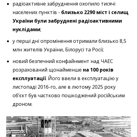
радіоактивне забруднення охопило тисячі
населених пунктів -
близько 2290 міст і селищ
України були забруднені радіоактивними
нуклідами
;
у перші дні опромінення отримали близько 8,5
млн жителів України, Білорусі та Росії;
новий безпечний конфайнмент над ЧАЕС
розрахований щонайменше
на 100 років
експлуатації
. Його ввели в експлуатацію у
листопаді 2016-го, але в лютому 2025 року
об’єкт був частково пошкоджений російським
дроном.