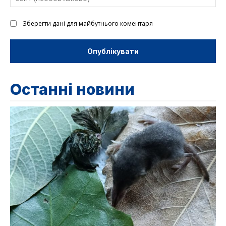
(н
Зберегти дані для майбутнього коментаря
Останні новини