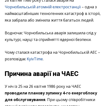
26 квітня 1986 року сталася аварія на
Чорнобильській атомній електростанції
– одна з
наймасштабніших техногенних катастроф в історії,
яка забрала або змінила життя багатьох людей.
Водночас Чорнобильська аварія залишила слід у
культурі, науці та сприйнятті ядерної безпеки.
Чому сталася катастрофа на Чорнобильській АЕС –
розповідає
KyivTime
.
Причина аварії на ЧАЕС
У ніч із 25 на 26 квітня 1986 року на ЧАЕС
проводили планову зупинку 4-го енергоблоку
для обслуговування
. При цьому співробітники