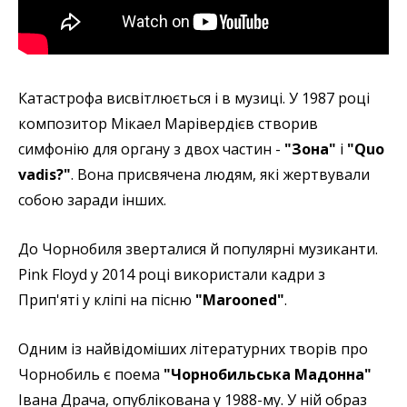
Катастрофа висвітлюється і в музиці. У 1987 році
композитор Мікаел Марівердієв створив
симфонію для органу з двох частин -
"Зона"
і
"Quo
vadis?"
. Вона присвячена людям, які жертвували
собою заради інших.
До Чорнобиля зверталися й популярні музиканти.
Pink Floyd у 2014 році використали кадри з
Прип'яті у кліпі на пісню
"Marooned"
.
Одним із найвідоміших літературних творів про
Чорнобиль є поема
"Чорнобильська Мадонна"
Івана Драча, опублікована у 1988-му. У ній образ