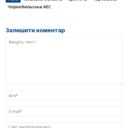
Чорнобильська АЕС
Залишити коментар
Введіть
текст
Ім'
E-
mai
Са