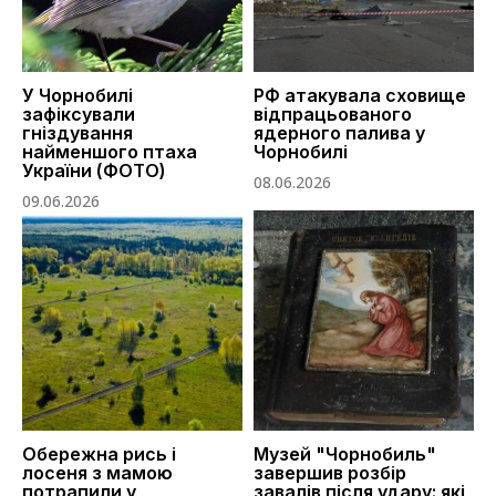
У Чорнобилі
РФ атакувала сховище
зафіксували
відпрацьованого
гніздування
ядерного палива у
найменшого птаха
Чорнобилі
України (ФОТО)
08.06.2026
09.06.2026
Обережна рись і
Музей "Чорнобиль"
лосеня з мамою
завершив розбір
потрапили у
завалів після удару: які