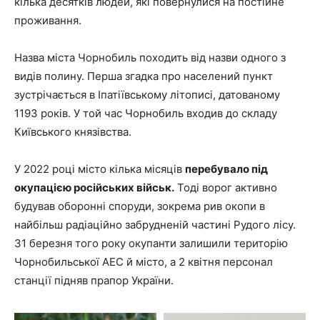
кілька десятків людей, які повернулися на постійне
проживання.
Назва міста Чорнобиль походить від назви одного з
видів полину. Перша згадка про населений пункт
зустрічається в Іпатіївському літописі, датованому
1193 років. У той час Чорнобиль входив до складу
Київського князівства.
У 2022 році місто кілька місяців
перебувало під
окупацією російських військ
.
Тоді ворог активно
будував оборонні споруди, зокрема рив окопи в
найбільш радіаційно забрудненій частині Рудого лісу.
31 березня того року окупанти залишили територію
Чорнобильської АЕС й місто, а 2 квітня персонал
станції підняв прапор України.