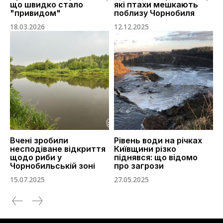
що швидко стало
які птахи мешкають
"привидом"
поблизу Чорнобиля
18.03.2026
12.12.2025
Вчені зробили
Рівень води на річках
несподіване відкриття
Київщини різко
щодо риби у
піднявся: що відомо
Чорнобильській зоні
про загрози
15.07.2025
27.05.2025