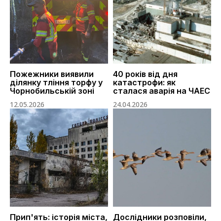
Пожежники виявили
40 років від дня
ділянку тління торфу у
катастрофи: як
Чорнобильській зоні
сталася аварія на ЧАЕС
12.05.2026
24.04.2026
Прип'ять: історія міста,
Дослідники розповіли,