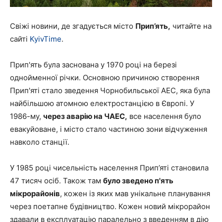
Свіжі новини, де згадується місто
Прип’ять
,
читайте на
сайті
KyivTime
.
Прип'ять була заснована у 1970 році на березі
однойменної річки. Основною причиною створення
Прип'яті стало зведення Чорнобильської АЕС, яка була
найбільшою атомною електростанцією в Європі. У
1986-му,
через аварію на ЧАЕС,
все населення було
евакуйоване, і місто стало частиною зони відчуження
навколо станції.
У 1985 році чисельність населення Прип’яті становила
47 тисяч осіб. Також там
було зведено п'ять
мікрорайонів
, кожен із яких мав унікальне планування
через поетапне будівництво. Кожен новий мікрорайон
здавали в експлуатацію паралельно з введенням в дію