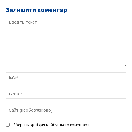
Залишити коментар
Введіть
текст
Ім'
E-
mai
Са
(н
Зберегти дані для майбутнього коментаря