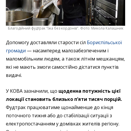
Благодійний фудтрак "Їжа без кордонів". Фото: Микола Калашник
Допомогу доставляли старости сіл
Бориспільської
громади
— насамперед малозабезпеченим і
маломобільним людям, а також літнім мешканцям,
які не мають змоги самостійно дістатися пунктів
видачі.
У КОВА зазначили, що
щоденна потужність цієї
локації становить близько п’яти тисяч порцій.
Фудтрак працюватиме щонайменше до кінця
поточного тижня або до стабілізації ситуації з
електропостачанням у домівках жителів регіону.