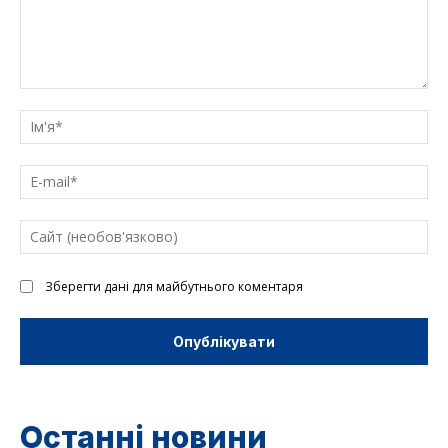
Введіть
текст
Ім'
E-
mai
Са
(н
Зберегти дані для майбутнього коментаря
Останні новини