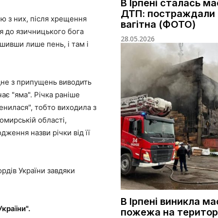
В Ірпені сталась м
ДТП: постраждали 
єю з них, після хрещення
вагітна (ФОТО)
ся до язичницького бога
28.05.2026
шивши лише пень, і там і
 Одне з припущень виводить
чає "яма". Річка раніше
енилася", тобто виходила з
омирській області,
ження назви річки від її
рдів України завдяки
В Ірпені виникла м
країни".
пожежа на територі