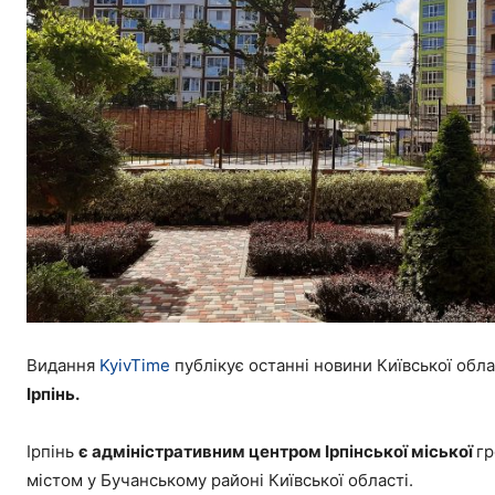
Видання
KyivTime
публікує останні новини Київської обла
Ірпінь.
Ірпінь
є адміністративним центром Ірпінської міської
гр
містом у Бучанському районі Київської області.