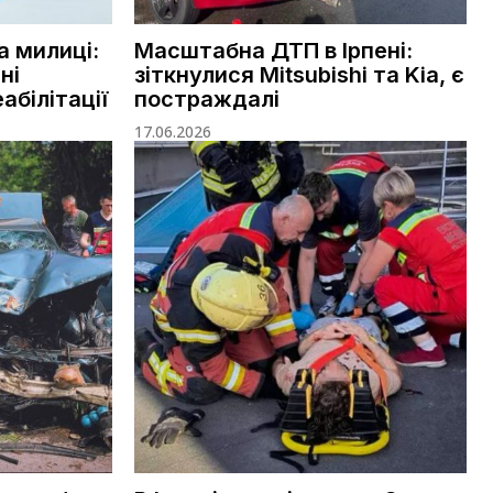
а милиці:
Масштабна ДТП в Ірпені:
ні
зіткнулися Mitsubishi та Kia, є
абілітації
постраждалі
17.06.2026