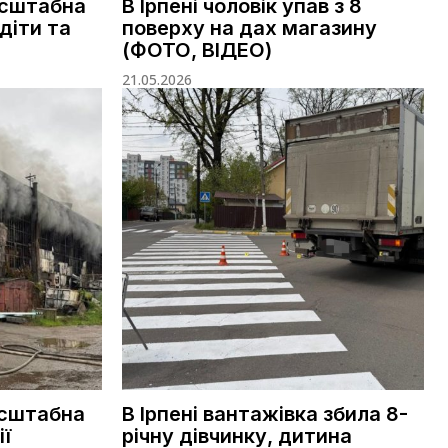
асштабна
В Ірпені чоловік упав з 8
діти та
поверху на дах магазину
(ФОТО, ВІДЕО)
21.05.2026
асштабна
В Ірпені вантажівка збила 8-
ї
річну дівчинку, дитина