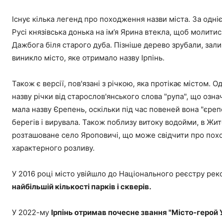
Існує кілька легенд про походження назви міста. За одні
Русі князівська донька на ім’я Ярина втекла, щоб молити
Дажбога біля старого дуба. Пізніше дерево зрубали, зали
виникло місто, яке отримало назву Ірпінь.
Також є версії, пов'язані з річкою, яка протікає містом.
назву річки від старослов'янського слова "рупа", що озна
мала назву Єрепень, оскільки під час повеней вона "єреп
берегів і вирувала. Також поблизу витоку водойми, в Жит
розташоване село Яроповичі, що може свідчити про поход
характерного розливу.
У 2016 році місто увійшло до Національного реєстру реко
найбільшій кількості парків і скверів.
У 2022-му
Ірпінь отримав почесне звання "Місто-герой У