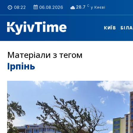
C
28.7
08:22
06.08.2026
КИЇВ
БІЛ
Матеріали з тегом
Ірпінь