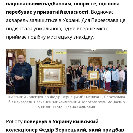
національним надбанням, попри те, що вона
перебуває у приватній власності.
Водночас
акварель залишиться в Україні. Для Переяслава ця
подія стала унікальною, адже вперше місто
приймає подібну мистецьку знахідку.
Київський колекціонер Федір Зернецький і мешканці Переяслава
біля акварелі Шевченка "Михайлівський Золотоверхий монастир
у Києві". Фото: Олена Калінович
Роботу
повернув в Україну київський
колекціонер Федір Зернецький, який придбав