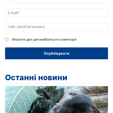
E-
mai
Са
(н
Зберегти дані для майбутнього коментаря
Останні новини