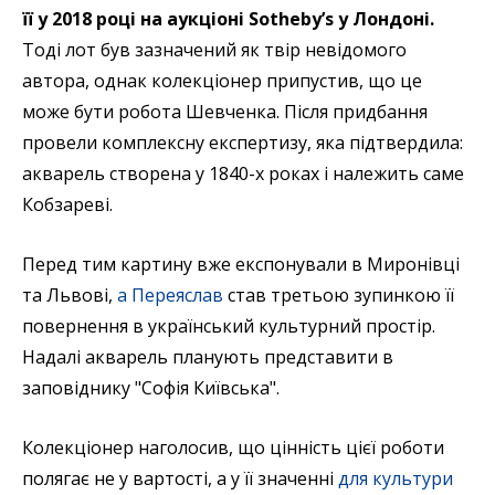
її у 2018 році на аукціоні Sotheby’s у Лондоні.
Тоді лот був зазначений як твір невідомого
автора, однак колекціонер припустив, що це
може бути робота Шевченка. Після придбання
провели комплексну експертизу, яка підтвердила:
акварель створена у 1840-х роках і належить саме
Кобзареві.
Перед тим картину вже експонували в Миронівці
та Львові,
а Переяслав
став третьою зупинкою її
повернення в український культурний простір.
Надалі акварель планують представити в
заповіднику "Софія Київська".
Колекціонер наголосив, що цінність цієї роботи
полягає не у вартості, а у її значенні
для культури