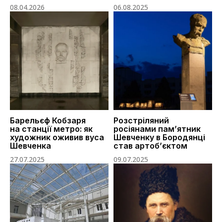
08.04.2026
06.08.2025
Барельєф Кобзаря
Розстріляний
на станції метро: як
росіянами пам’ятник
художник оживив вуса
Шевченку в Бородянці
Шевченка
став артоб’єктом
27.07.2025
09.07.2025