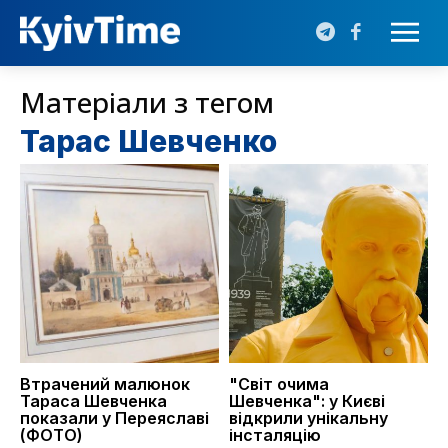
Матеріали з тегом
Тарас Шевченко
Втрачений малюнок
"Світ очима
Тараса Шевченка
Шевченка": у Києві
показали у Переяславі
відкрили унікальну
(ФОТО)
інсталяцію