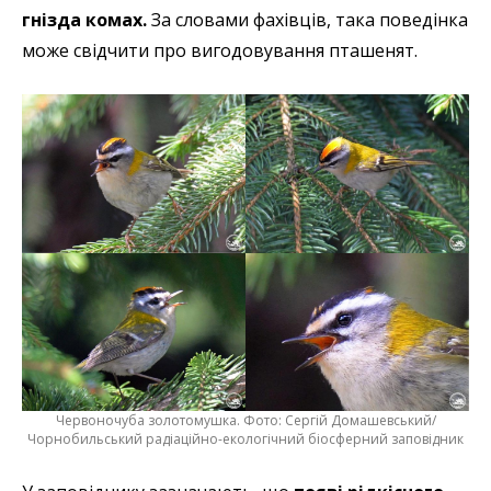
гнізда комах.
За словами фахівців, така поведінка
може свідчити про вигодовування пташенят.
Червоночуба золотомушка. Фото: Сергій Домашевський/
Чорнобильський радіаційно-екологічний біосферний заповідник