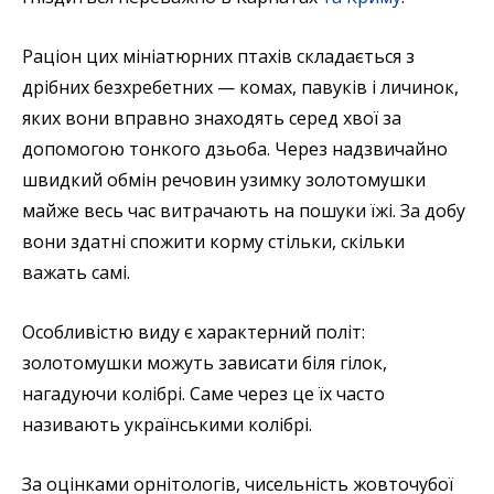
Раціон цих мініатюрних птахів складається з
дрібних безхребетних — комах, павуків і личинок,
яких вони вправно знаходять серед хвої за
допомогою тонкого дзьоба. Через надзвичайно
швидкий обмін речовин узимку золотомушки
майже весь час витрачають на пошуки їжі. За добу
вони здатні спожити корму стільки, скільки
важать самі.
Особливістю виду є характерний політ:
золотомушки можуть зависати біля гілок,
нагадуючи колібрі. Саме через це їх часто
називають українськими колібрі.
За оцінками орнітологів, чисельність жовточубої