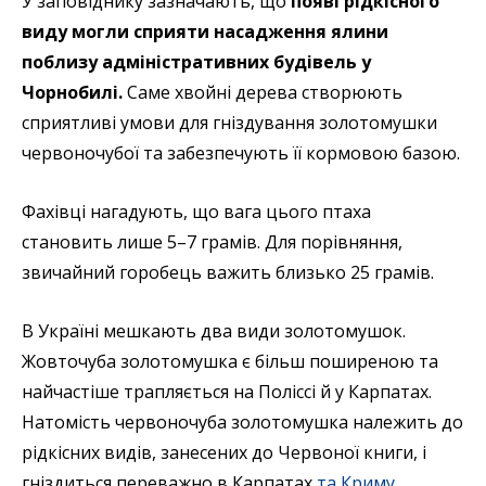
У заповіднику зазначають, що
появі рідкісного
виду могли сприяти насадження ялини
поблизу адміністративних будівель у
Чорнобилі.
Саме хвойні дерева створюють
сприятливі умови для гніздування золотомушки
червоночубої та забезпечують її кормовою базою.
Фахівці нагадують, що вага цього птаха
становить лише 5–7 грамів. Для порівняння,
звичайний горобець важить близько 25 грамів.
В Україні мешкають два види золотомушок.
Жовточуба золотомушка є більш поширеною та
найчастіше трапляється на Поліссі й у Карпатах.
Натомість червоночуба золотомушка належить до
рідкісних видів, занесених до Червоної книги, і
гніздиться переважно в Карпатах
та Криму
.