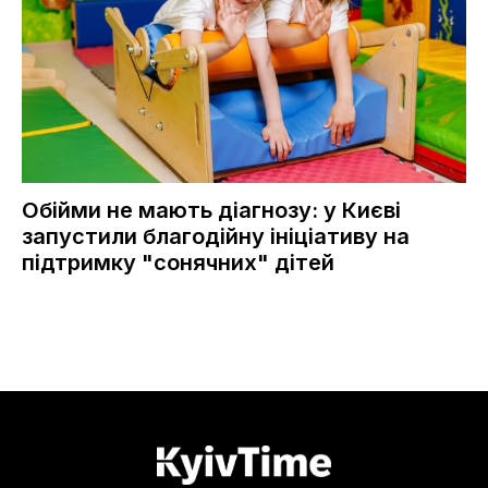
Обійми не мають діагнозу: у Києві
запустили благодійну ініціативу на
підтримку "сонячних" дітей