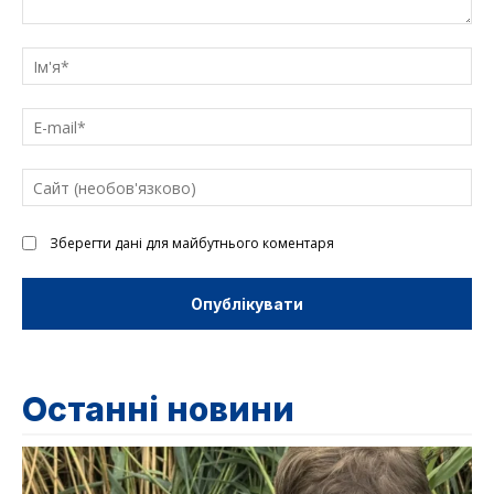
Введіть
текст
Ім'
E-
mai
Са
(н
Зберегти дані для майбутнього коментаря
Останні новини