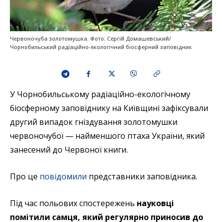
Червоночуба золотомушка. Фото: Сергій Домашевський/
Чорнобильський радіаційно-екологічний біосферний заповідник
У Чорнобильському радіаційно-екологічному
біосферному заповіднику на Київщині зафіксували
другий випадок гніздування золотомушки
червоночубої — найменшого птаха України, який
занесений до Червоної книги.
Про це
повідомили
представники заповідника.
Під час польових спостережень
науковці
помітили самця, який регулярно приносив до