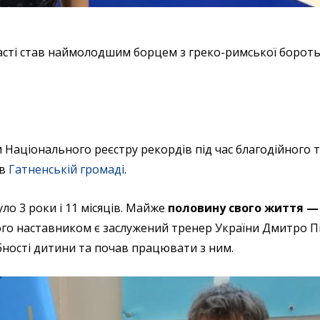
ласті став наймолодшим борцем з греко-римської бороть
 Національного реєстру рекордів під час благодійного т
 в
Гатненській громаді
.
ло 3 роки і 11 місяців. Майже
половину свого життя —
го наставником є заслужений тренер України Дмитро П
ібності дитини та почав працювати з ним.