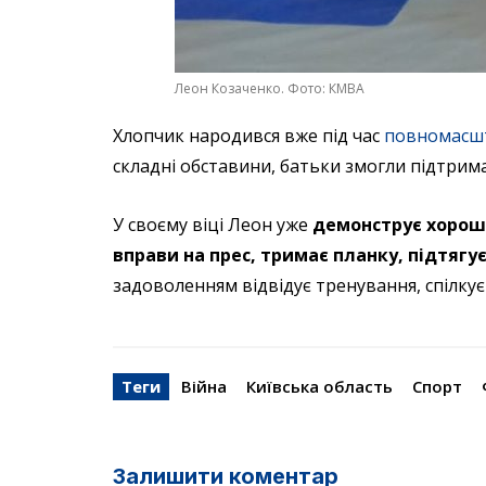
Леон Козаченко. Фото: КМВА
Хлопчик народився вже під час
повномасшт
складні обставини, батьки змогли підтрима
У своєму віці Леон уже
демонструє хорошу
вправи на прес, тримає планку, підтягує
задоволенням відвідує тренування, спілкує
Теги
Війна
Київська область
Спорт
Залишити коментар