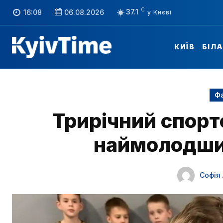
C
37.1
16:08
06.08.2026
КИЇВ
БІЛ
Фа
Трирічний спорт
наймолодши
Софія