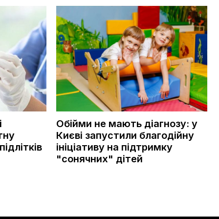
і
Обійми не мають діагнозу: у
тну
Києві запустили благодійну
підлітків
ініціативу на підтримку
"сонячних" дітей