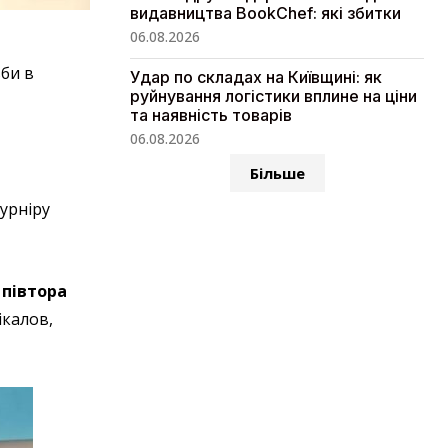
видавництва BookChef: які збитки
06.08.2026
би в
Удар по складах на Київщині: як
руйнування логістики вплине на ціни
та наявність товарів
06.08.2026
Більше
урніру
 півтора
ікалов,