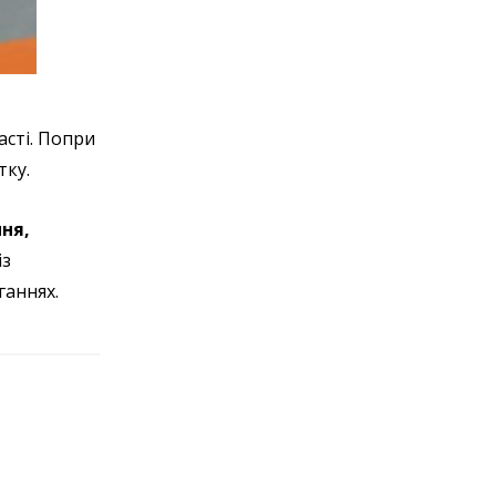
асті. Попри
тку.
ня,
із
ганнях.