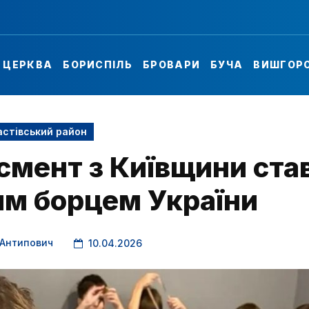
А ЦЕРКВА
БОРИСПІЛЬ
БРОВАРИ
БУЧА
ВИШГОР
стівський район
смент з Київщини ста
м борцем України
 Антипович
10.04.2026