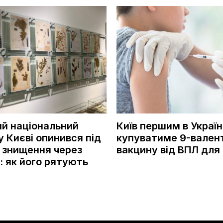
ий національний
Київ першим в Україн
у Києві опинився під
купуватиме 9-вален
 знищення через
вакцину від ВПЛ для 
: як його рятують