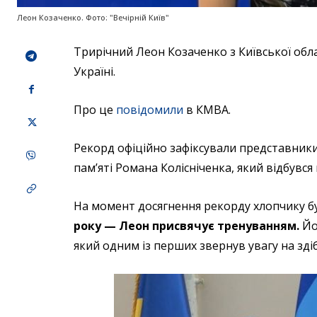
Леон Козаченко. Фото: "Вечірній Київ"
Трирічний Леон Козаченко з Київської об
Україні.
Про це
повідомили
в КМВА.
Рекорд офіційно зафіксували представники
пам’яті Романа Колісніченка, який відбувся
На момент досягнення рекорду хлопчику бу
року — Леон присвячує тренуванням.
Йо
який одним із перших звернув увагу на зд