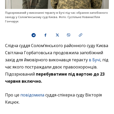
Підозрюваний у виконанні теракту в Бучі під час обрання запобіжного
заходу у Соломʼянському суді Києва. Фото: Суспільне Новини/Ліля
Гончарук
Слідча суддя Солом’янського районного суду Києва
Світлана Горбатовська продовжила запобіжний
захід для ймовірного виконавця теракту
в Бучі
, під
час якого постраждали двоє правоохоронців.
Підозрюваний
перебуватиме під вартою до 23
червня включно.
Про це
повідомила
суддя-спікерка суду Вікторія
Кицюк.