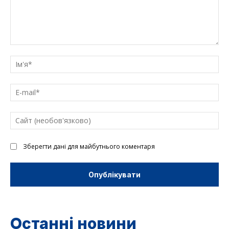
Введіть
текст
Ім'
E-
mai
Са
(н
Зберегти дані для майбутнього коментаря
Останні новини