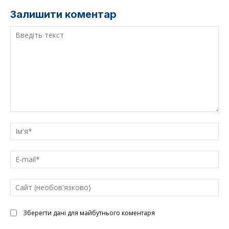
Залишити коментар
Введіть
текст
Ім'
E-
mai
Са
(н
Зберегти дані для майбутнього коментаря