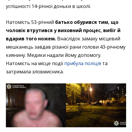
успішності 14-річної доньки в школі.
Натомість 53-річний
батько обурився тим, що
чоловік втрутився у виховний процес, вибіг й
вдарив того ножем.
Внаслідок замаху місцевий
мешканець завдав різаної рани голови 43-річному
киянину. Медики надали йому допомогу.
Натомість на місце події
прибула поліція
та
затримала зловмисника.