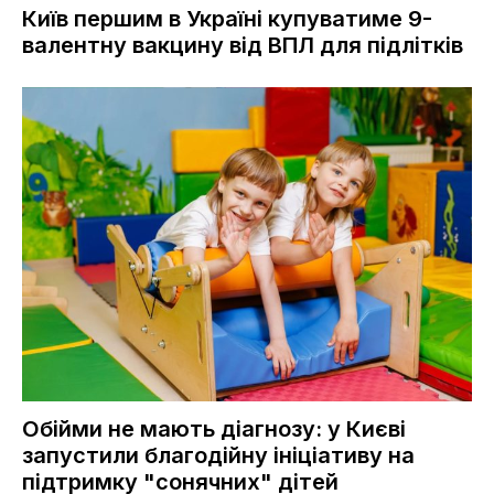
Київ першим в Україні купуватиме 9-
валентну вакцину від ВПЛ для підлітків
Обійми не мають діагнозу: у Києві
запустили благодійну ініціативу на
підтримку "сонячних" дітей