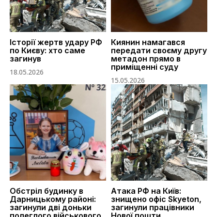
Історії жертв удару РФ
Киянин намагався
по Києву: хто саме
передати своєму другу
загинув
метадон прямо в
приміщенні суду
18.05.2026
15.05.2026
Обстріл будинку в
Атака РФ на Київ:
Дарницькому районі:
знищено офіс Skyeton,
загинули дві доньки
загинули працівники
полеглого військового
Нової пошти