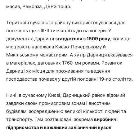
масив, Рембаза, ДВРЗ тощо.
Територія сучасного району використовувалася для
поселень ще з III-II тисячоліть до нашої ери. У
документах Дарниця
згадується з 1509 року
, коли ця
місцевість належала Києво-Печерському й
Микільському монастирям. А хутір Дарниця вказувався
в матеріалах, датованих 1760-ми роками. Розвиток
Дарниці як місця для проживання та ведення
господарства почався у другій половині 19-го століття.
Нині, в сучасному Києві, Дарницький район відомий
завдяки своїм промисловим зонам і висотним
будівлям, зосередженню великої кількості людей та
транспорту. Там розташовані зокрема
виробничі
підприємства й важливий залізничний вузол
.