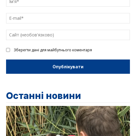
E-
mai
Са
(н
Зберегти дані для майбутнього коментаря
Останні новини