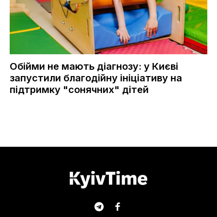
Обійми не мають діагнозу: у Києві
запустили благодійну ініціативу на
підтримку "сонячних" дітей