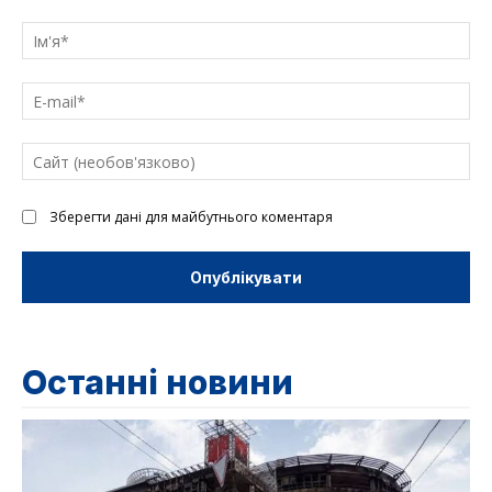
Введіть
текст
Ім'
E-
mai
Са
(н
Зберегти дані для майбутнього коментаря
Останні новини