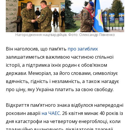
Нагородження нацгвардійців. Фото: Олександр Півненко
Він наголосив, що пам’ять
про загиблих
залишатиметься важливою частиною спільної
історії, а підтримка їхніх родин є обов’язком
держави. Меморіал, за його словами, символізує
вдячність, гідність і незламність, а також нагадує
про ціну, яку Україна платить за свою свободу.
Відкриття пам’ятного знака відбулося напередодні
роковин аварії
на ЧАЕС
. 26 квітня минає 40 років із
дня катастрофи на четвертому енергоблоці, коли
традиційно вшановують ліквідаторів трагедії.