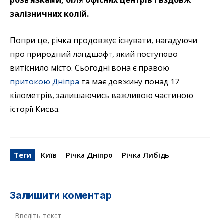
розв’язками, біля офісних центрів і вздовж
залізничних колій.
Попри це, річка продовжує існувати, нагадуючи
про природний ландшафт, який поступово
витіснило місто. Сьогодні вона є правою
притокою Дніпра
та має довжину понад 17
кілометрів, залишаючись важливою частиною
історії Києва.
Теги
Київ
Річка Дніпро
Річка Либідь
Залишити коментар