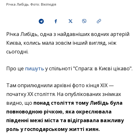
Річка Либідь. Фото: Вікіпедія
Річка Либідь, одна з найдавніших водних артерій
Києва, колись мала зовсім інший вигляд, ніж
сьогодні.
Про це
пишуть
у спільноті "Спрага: в Києві цікаво".
Там оприлюднили архівні фото кінця XIX —
початку XX століття. На опублікованих знімках
видно, що
понад століття тому Либідь була
повноводною річкою, яка окреслювала
південні межі міста та відігравала важливу
роль у господарському житті киян.