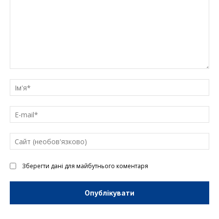
Введіть
текст
Ім'
E-
mai
Са
(н
Зберегти дані для майбутнього коментаря