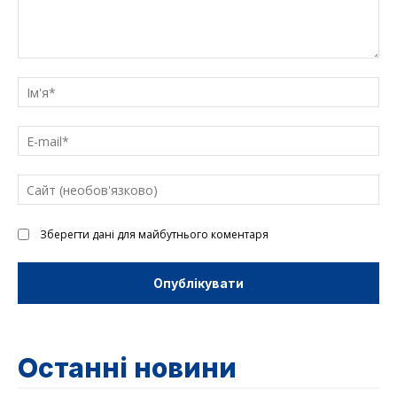
Введіть
текст
Ім'
E-
mai
Са
(н
Зберегти дані для майбутнього коментаря
Останні новини