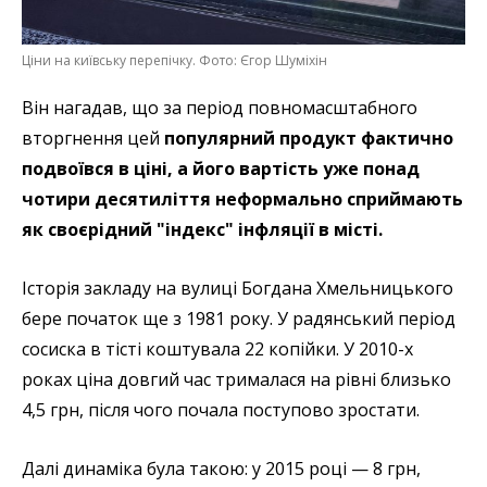
Ціни на київську перепічку. Фото: Єгор Шуміхін
Він нагадав, що за період повномасштабного
вторгнення цей
популярний продукт фактично
подвоївся в ціні, а його вартість уже понад
чотири десятиліття неформально сприймають
як своєрідний "індекс" інфляції в місті.
Історія закладу на вулиці Богдана Хмельницького
бере початок ще з 1981 року. У радянський період
сосиска в тісті коштувала 22 копійки. У 2010-х
роках ціна довгий час трималася на рівні близько
4,5 грн, після чого почала поступово зростати.
Далі динаміка була такою: у 2015 році — 8 грн,