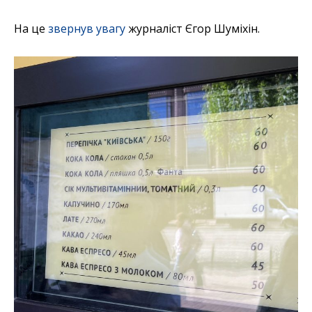
На це
звернув увагу
журналіст Єгор Шуміхін.