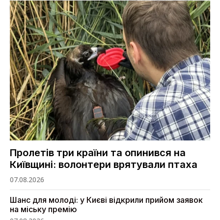
Пролетів три країни та опинився на
Київщині: волонтери врятували птаха
07.08.2026
Шанс для молоді: у Києві відкрили прийом заявок
на міську премію