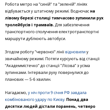
Робота метро на "синій" та "зеленій" лініях
відбувається у штатному режимі. Водночас
на
лівому березі столиці тимчасово зупинили рух
тролейбусів і трамваїв.
Для забезпечення
транспортного сполучення електротранспортні
маршрути дублюють автобуси.
Згодом роботу "червоної" лінії
відновили
у
звичайному режимі. Потяги курсують від станції
"Академмістечко" до станції "Лісова" з усіма
зупинками. Інтервали руху повернулися до
планових — 5-6 хвилин.
Нагадаємо,
у ніч проти 9 січня РФ завдала
комбінованого удару по Києву
.
Понад два
десятки людей дістали поранень, четверо