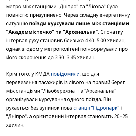
метро між станціями "Дніпро" та "Лісова" було
повністю призупинено. Через складну енергетичну
ситуацію
поїзди курсували лише між станціями
"Академмістечко" та "Арсенальна".
Спочатку
інтервал руху становив близько 4:40–5:00 хвилин,
однак згодом у метрополітені поінформували про
його скорочення до 3:30–3:45 хвилин.
Крім того, у КМДА
повідомили
, що для
перевезення пасажирів із лівого на правий берег
між станціями "Лівобережна" та "Арсенальна"
організували курсування одного поїзда. Він
рухається без зупинок повз
станції "Гідропарк
" і
"Дніпро", а орієнтовний інтервал становить 20–25
хвилин.