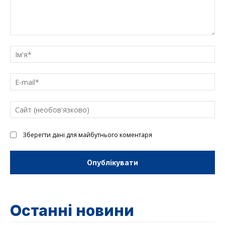
Введіть
текст
Ім'
E-
mai
Са
(н
Зберегти дані для майбутнього коментаря
Останні новини