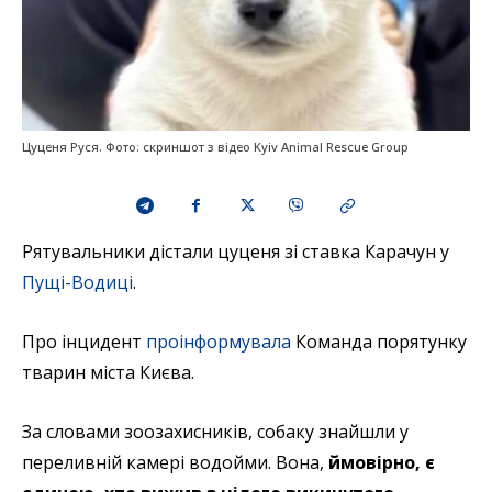
Цуценя Руся. Фото: скриншот з відео Kyiv Animal Rescue Group
Рятувальники дістали цуценя зі ставка Карачун у
Пущі-Водиці
.
Про інцидент
проінформувала
Команда порятунку
тварин міста Києва.
За словами зоозахисників, собаку знайшли у
переливній камері водойми. Вона,
ймовірно, є