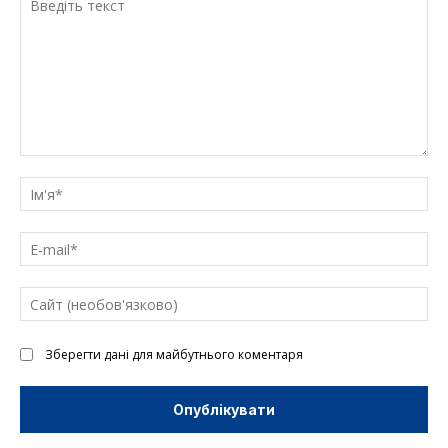
Введіть
текст
Ім'
E-
mai
Са
(н
Зберегти дані для майбутнього коментаря