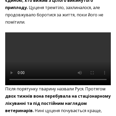
єдиною, хто вижив з цілого викинутого
приплоду.
Цуценя тремтіло, захлиналося, але
продовжувало боротися за життя, поки його не
помітили.
Після порятунку тварину назвали Руся. Протягом
двох тижнів вона перебувала на стаціонарному
лікуванні та під постійним наглядом
ветеринарів.
Нині цуценя почувається краще,