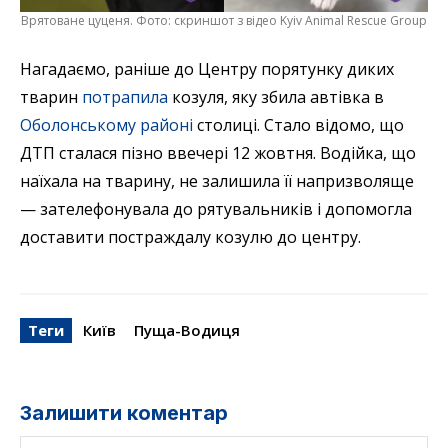
Врятоване цуценя. Фото: скриншот з відео Kyiv Animal Rescue Group
Нагадаємо, раніше до Центру порятунку диких
тварин
потрапила
козуля, яку збила автівка в
Оболонському районі
столиці. Стало відомо, що
ДТП сталася пізно ввечері 12 жовтня. Водійка, що
наїхала на тварину, не залишила її напризволяще
— зателефонувала до рятувальників і допомогла
доставити постраждалу козулю до центру.
Теги
Київ
Пуща-Водиця
Залишити коментар