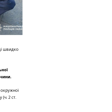
ці швидко
ьної
очини.
ї окружної
ч. 2 ст.