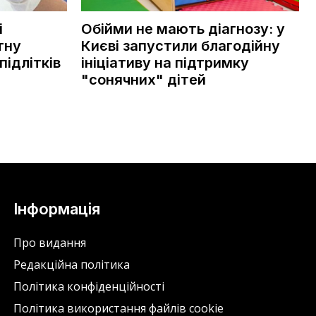
і
Обійми не мають діагнозу: у
тну
Києві запустили благодійну
підлітків
ініціативу на підтримку
"сонячних" дітей
Інформація
Про видання
Редакційна політика
Політика конфіденційності
Політика використання файлів cookie