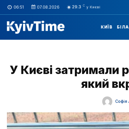
C
29.3
06:51
07.08.2026
КИЇВ
БІЛ
У Києві затримали 
який вк
Софія