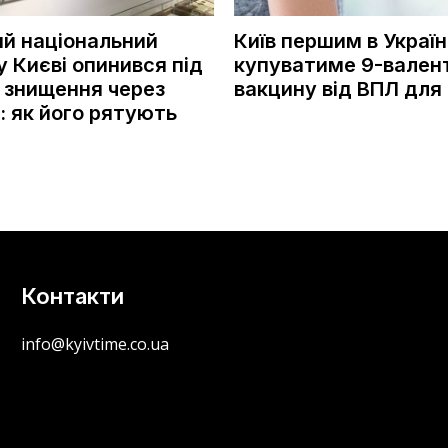
ий національний
Київ першим в Україн
у Києві опинився під
купуватиме 9-вален
 знищення через
вакцину від ВПЛ для 
: як його рятують
Контакти
info@kyivtime.co.ua