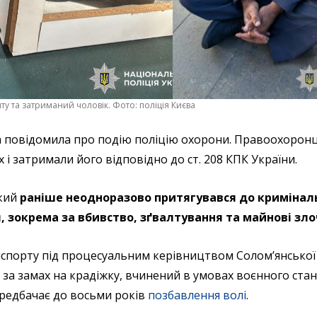
ту та затриманий чоловік. Фото: поліція Києва
а повідомила про подію поліцію охорони. Правоохорон
 і затримали його відповідно до ст. 208 КПК України.
який
раніше неодноразово притягувався до кримінал
, зокрема за вбивство, зґвалтування та майнові зл
ранспорту під процесуальним керівництвом Солом’янсько
а замах на крадіжку, вчинений в умовах воєнного стану (
 передбачає до восьми років
позбавлення волі
.