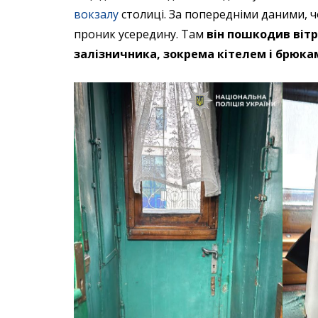
вокзалу
столиці. За попередніми даними, ч
проник усередину. Там
він пошкодив віт
залізничника, зокрема кітелем і брюкам