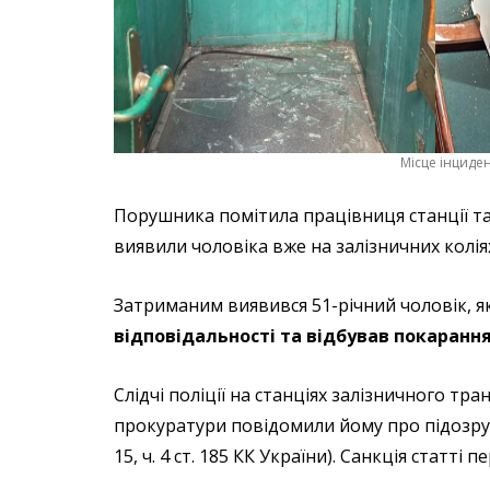
Місце інциден
Порушника помітила працівниця станції т
виявили чоловіка вже на залізничних коліях
Затриманим виявився 51-річний чоловік, 
відповідальності та відбував покарання
Слідчі поліції на станціях залізничного т
прокуратури повідомили йому про підозру з
15, ч. 4 ст. 185 КК України). Санкція статті