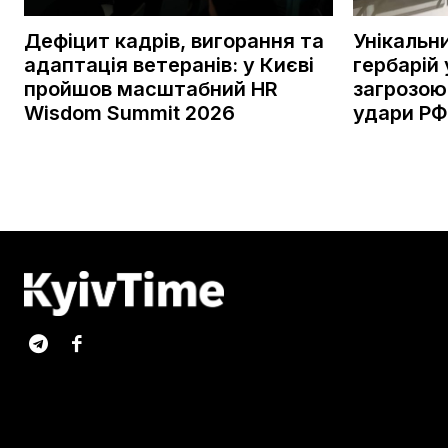
Дефіцит кадрів, вигорання та
Унікальн
адаптація ветеранів: у Києві
гербарій 
пройшов масштабний HR
загрозою
Wisdom Summit 2026
удари РФ