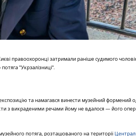
иєві правоохоронці затримали раніше судимого чоловік
потяга "Укрзалізниці".
експозицію та намагався винести музейний формений о
екти з викраденими речами йому не вдалося — його опе
 музейного потяга, розташованого на території
Централ