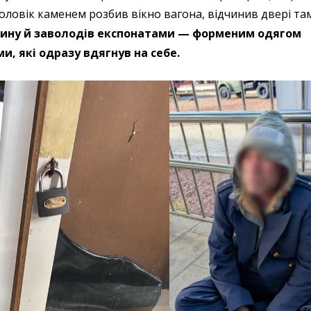
оловік каменем розбив вікно вагона, відчинив двері та
рину й заволодів експонатами — форменим одягом
и, які одразу вдягнув на себе.