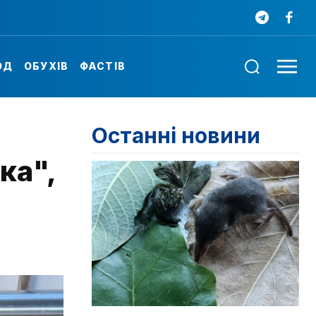
ОД
ОБУХІВ
ФАСТІВ
Останні новини
ка",