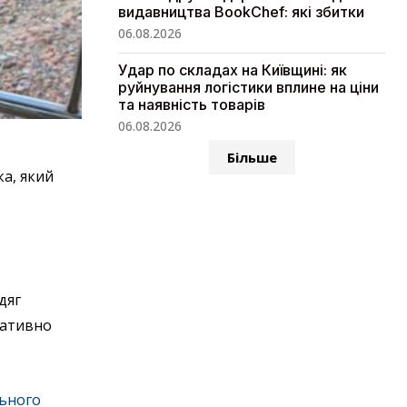
видавництва BookChef: які збитки
06.08.2026
Удар по складах на Київщині: як
руйнування логістики вплине на ціни
та наявність товарів
06.08.2026
Більше
а, який
дяг
ративно
ьного