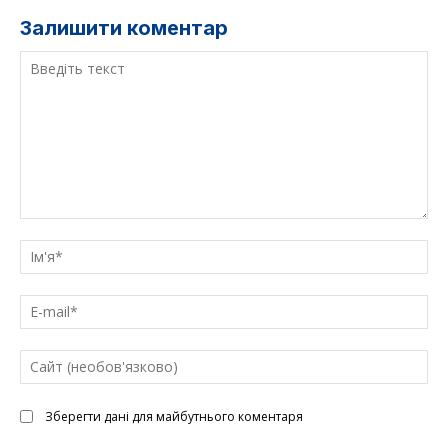
Залишити коментар
Введіть
текст
Ім'
E-
mai
Са
(н
Зберегти дані для майбутнього коментаря