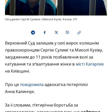
Засуджені Сергій Сулима і Микола Кузів. Колаж: УП
Верховний Суд залишив у силі вирок колишнім
правоохоронцям Сергію Сулимі та Миколі Кузіву,
засудженим до 11 років позбавлення волі за
катування та зґвалтування жінки в
місті Кагарлик
на Київщині.
Про це
повідомила
адвокатка потерпілої
Анна Калинчук.
За її словами, п’ятирічна боротьба за
справедливість завершилася тим, що
найвища