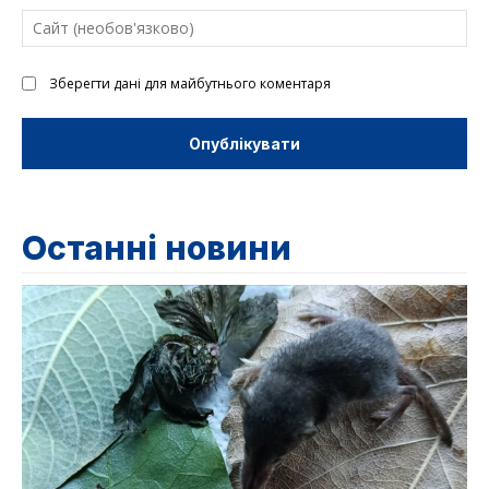
Са
(н
Зберегти дані для майбутнього коментаря
Останні новини