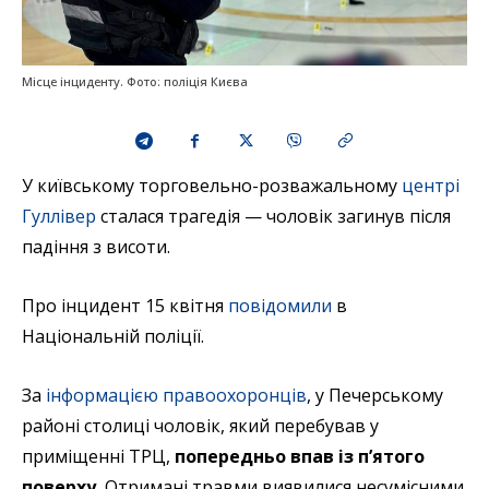
Місце інциденту. Фото: поліція Києва
У київському торговельно-розважальному
центрі
Гуллівер
сталася трагедія — чоловік загинув після
падіння з висоти.
Про інцидент 15 квітня
повідомили
в
Національній поліції.
За
інформацією правоохоронців
, у Печерському
районі столиці чоловік, який перебував у
приміщенні ТРЦ,
попередньо впав із п’ятого
поверху.
Отримані травми виявилися несумісними