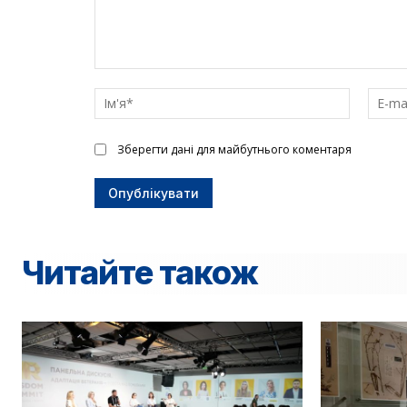
Введіть
текст
Ім'я*
Зберегти дані для майбутнього коментаря
Читайте також