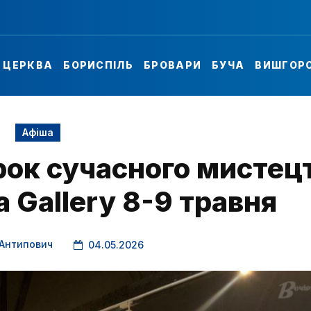
А ЦЕРКВА
БОРИСПІЛЬ
БРОВАРИ
БУЧА
ВИШГОР
Афіша
ок сучасного мистец
a Gallery 8-9 травня
 Антипович
04.05.2026