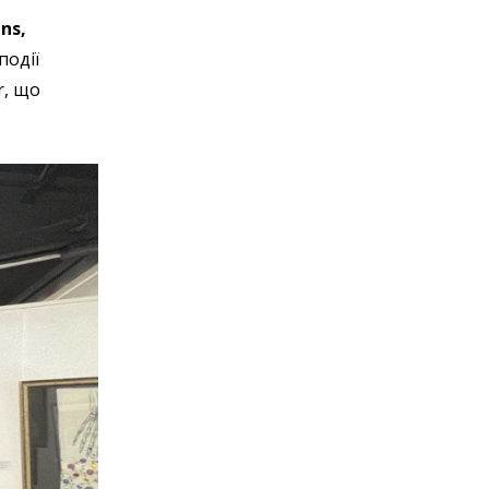
ns,
події
r, що