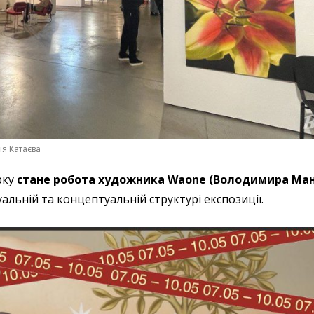
ія Катаєва
рку
стане робота художника Waone (Володимира Ман
уальній та концептуальній структурі експозиції.