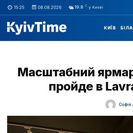
C
19.8
15:25
08.08.2026
КИЇВ
БІЛ
Масштабний ярмар
пройде в Lavr
Софія