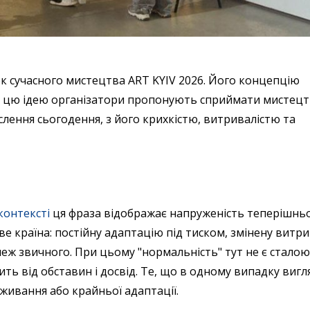
ок сучасного мистецтва ART KYIV 2026. Його концепцію
ь цю ідею організатори пропонують сприймати мистецт
ислення сьогодення, з його крихкістю, витривалістю та
контексті
ця фраза відображає напруженість теперішнь
ве країна: постійну адаптацію під тиском, змінену витри
еж звичного. При цьому "нормальність" тут не є стало
ть від обставин і досвід. Те, що в одному випадку вигл
живання або крайньої адаптації.