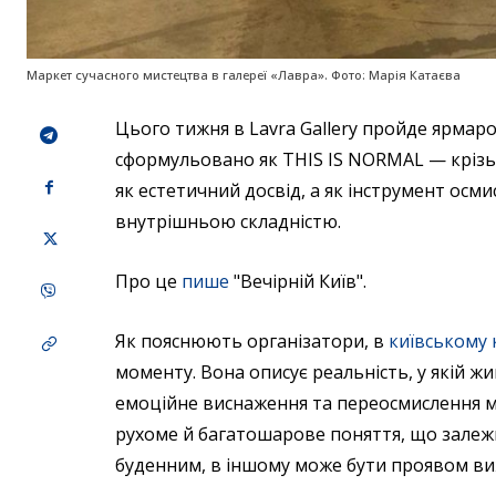
Маркет сучасного мистецтва в галереї «Лавра». Фото: Марія Катаєва
Цього тижня в Lavra Gallery пройде ярмар
сформульовано як THIS IS NORMAL — кріз
як естетичний досвід, а як інструмент осм
внутрішньою складністю.
Про це
пише
"Вечірній Київ".
Як пояснюють організатори, в
київському 
моменту. Вона описує реальність, у якій жи
емоційне виснаження та переосмислення м
рухоме й багатошарове поняття, що залежи
буденним, в іншому може бути проявом ви