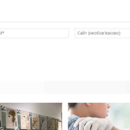
E-
mail*