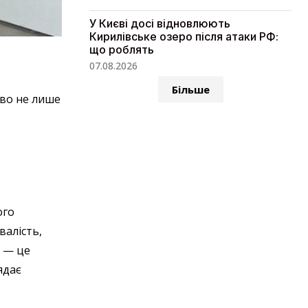
У Києві досі відновлюють
Кирилівське озеро після атаки РФ:
що роблять
07.08.2026
Більше
во не лише
ого
валість,
ю — це
ядає