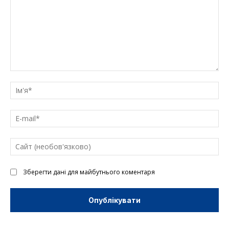
Введіть
текст
Ім'
E-
mai
Са
(н
Зберегти дані для майбутнього коментаря