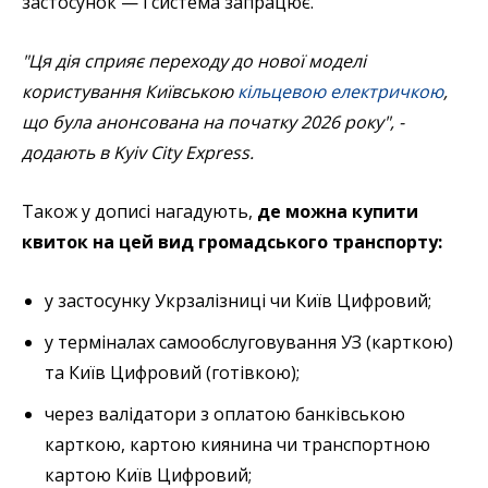
застосунок — і система запрацює.
"Ця дія сприяє переходу до нової моделі
користування Київською
кільцевою електричкою
,
що була анонсована на початку 2026 року", -
додають в Kyiv City Express.
Також у дописі нагадують,
де можна купити
квиток на цей вид громадського транспорту:
у застосунку Укрзалізниці чи Київ Цифровий;
у терміналах самообслуговування УЗ (карткою)
та Київ Цифровий (готівкою);
через валідатори з оплатою банківською
карткою, картою киянина чи транспортною
картою Київ Цифровий;