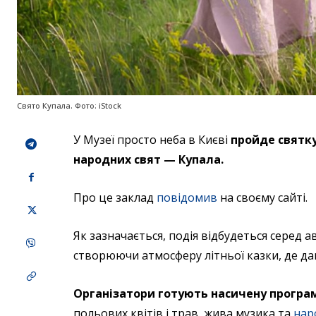
Свято Купала. Фото: iStock
У Музеї просто неба в Києві
пройде святку
народних свят — Купала.
Про це заклад
повідомив
на своєму сайті.
Як зазначається, подія відбудеться серед а
створюючи атмосферу літньої казки, де дав
Організатори готують насичену програм
польових квітів і трав, жива музика та
нар