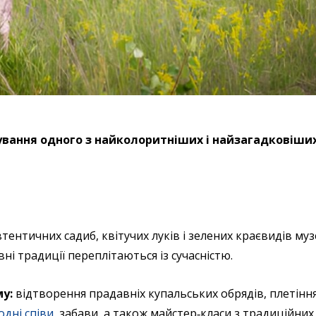
вання одного з найколоритніших і найзагадковіши
втентичних садиб, квітучих луків і зелених краєвидів му
ні традиції переплітаються із сучасністю.
у:
відтворення прадавніх купальських обрядів, плетіння 
одні співи
, забави, а також майстер‑класи з традиційних