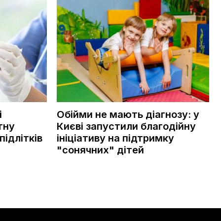
і
Обійми не мають діагнозу: у
тну
Києві запустили благодійну
підлітків
ініціативу на підтримку
"сонячних" дітей