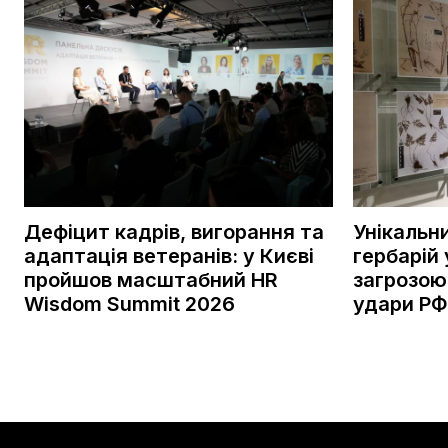
Дефіцит кадрів, вигорання та
Унікальн
адаптація ветеранів: у Києві
гербарій 
пройшов масштабний HR
загрозою
Wisdom Summit 2026
удари РФ