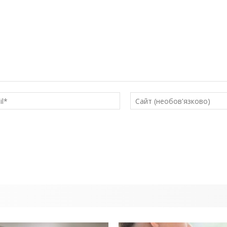
E-
mail*