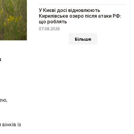
У Києві досі відновлюють
Кирилівське озеро після атаки РФ:
що роблять
07.08.2026
Більше
х
зею,
вінків із