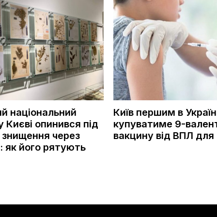
ий національний
Київ першим в Україн
у Києві опинився під
купуватиме 9-вален
 знищення через
вакцину від ВПЛ для 
: як його рятують