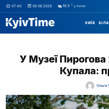
C
19.3
07:40
08.08.2026
КИЇВ
БІЛ
У Музеї Пирогова
Купала: 
Ольга 