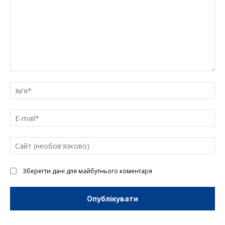
Введіть
текст
Ім'
E-
mai
Са
(н
Зберегти дані для майбутнього коментаря