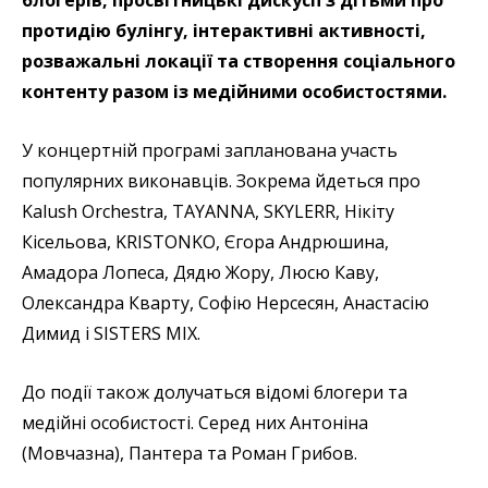
блогерів, просвітницькі дискусії з дітьми про
протидію булінгу, інтерактивні активності,
розважальні локації та створення соціального
контенту разом із медійними особистостями.
У концертній програмі запланована участь
популярних виконавців. Зокрема йдеться про
Kalush Orchestra, TAYANNA, SKYLERR, Нікіту
Кісельова, KRISTONKO, Єгора Андрюшина,
Амадора Лопеса, Дядю Жору, Люсю Каву,
Олександра Кварту, Софію Нерсесян, Анастасію
Димид і SISTERS MIX.
До події також долучаться відомі блогери та
медійні особистості. Серед них Антоніна
(Мовчазна), Пантера та Роман Грибов.