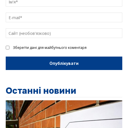
E-
mai
Са
(н
Зберегти дані для майбутнього коментаря
Останні новини