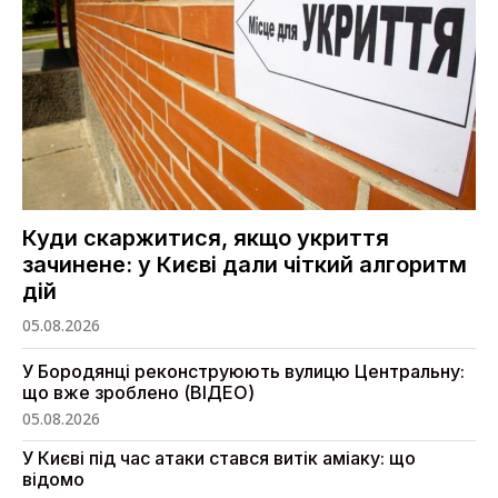
Куди скаржитися, якщо укриття
зачинене: у Києві дали чіткий алгоритм
дій
05.08.2026
У Бородянці реконструюють вулицю Центральну:
що вже зроблено (ВІДЕО)
05.08.2026
У Києві під час атаки стався витік аміаку: що
відомо