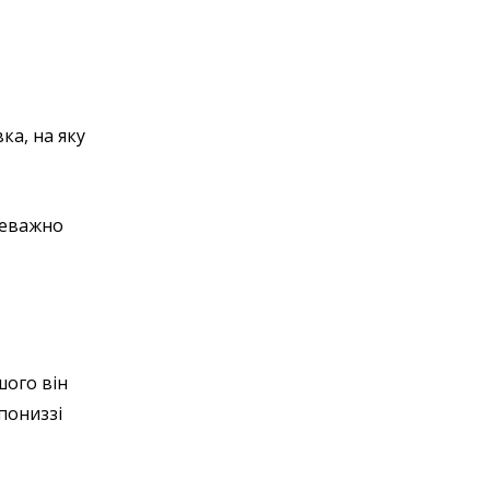
а, на яку
реважно
шого він
 пониззі