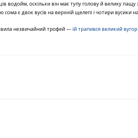
в водойм, оскільки він має тупу голову й велику пащу 
 сома є двоє вусів на верхній щелепі і чотири вусики на
ловила незвичайний трофей —
їй трапився великий вугор