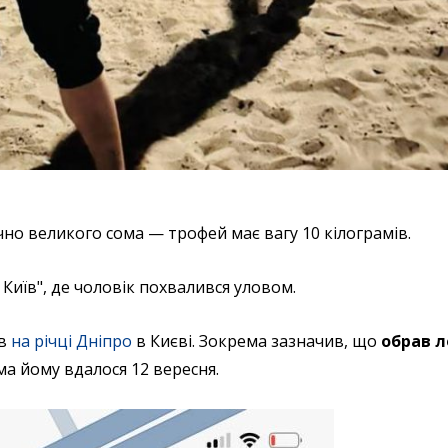
чно великого сома — трофей має вагу 10 кілограмів.
 Київ", де чоловік похвалився уловом.
в
на річці Дніпро
в Києві. Зокрема зазначив, що
обрав л
ма йому вдалося 12 вересня.