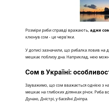
Розміри риби справді вражають,
адже сом 
клюнув сом - це черв'яки.
У дописі зазначили, що рибалка ловив на 
мешкає поблизу дна. Наприклад, нею можна
Сом в Україні: особливос
Зауважимо, що сом вважається однією з н
мешкає на глибоких ділянках річок. Риба во
Дунаю, Дністрі, у басейні Дніпра.