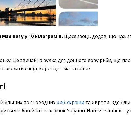
має вагу у 10 кілограмів.
Щасливець додав, що наживк
донку. Це звичайна вудка для донного лову риби, що пе
 зловити ляща, коропа, сома та інших.
ті
айбільших прісноводних
риб України
та Європи. Здебіль
диться в басейнах всіх річок України. Найчисельніше - у