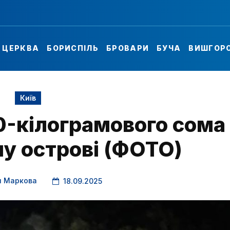
А ЦЕРКВА
БОРИСПІЛЬ
БРОВАРИ
БУЧА
ВИШГОР
Київ
0-кілограмового сома
у острові (ФОТО)
я Маркова
18.09.2025