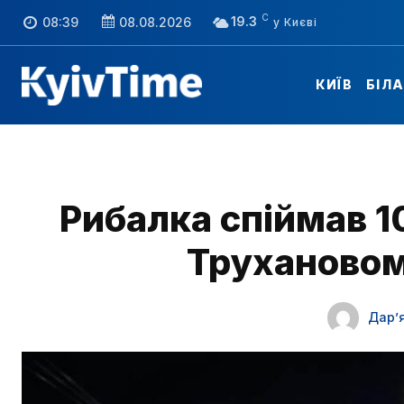
C
19.3
08:39
08.08.2026
КИЇВ
БІЛ
Рибалка спіймав 1
Трухановом
Дарʼ