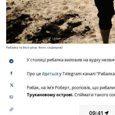
Рибалка та його улов. Фото: соцмережі
У столиці рибалка виловив на вудку незви
Про це
йдеться
у Telegram-каналі "Рибалка
Рибак, на ім'я Роберт, розповів, що рибали
Трухановому острові.
Спіймати такого со