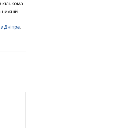
з кількома
 нижній.
 з Дніпра
,