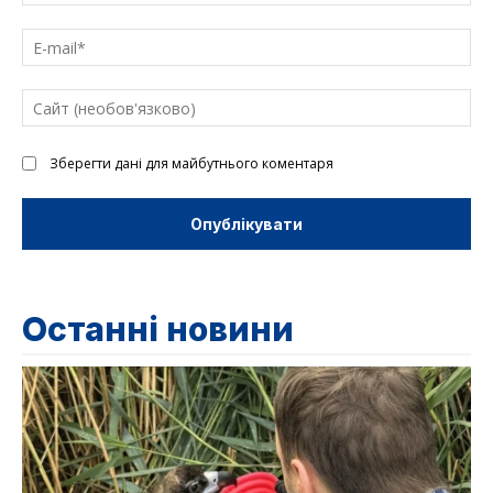
E-
mai
Са
(н
Зберегти дані для майбутнього коментаря
Останні новини