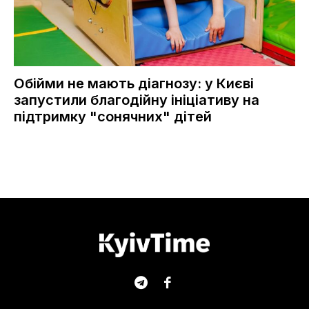
Обійми не мають діагнозу: у Києві
запустили благодійну ініціативу на
підтримку "сонячних" дітей