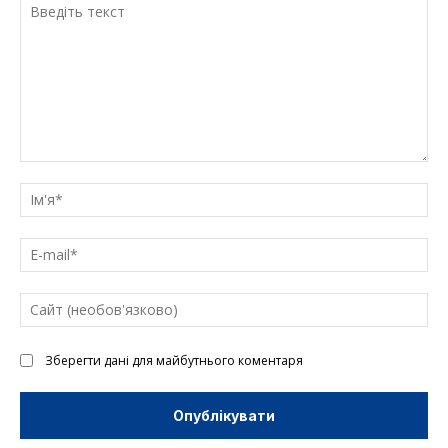
Введіть
текст
Ім'
E-
mai
Са
(н
Зберегти дані для майбутнього коментаря