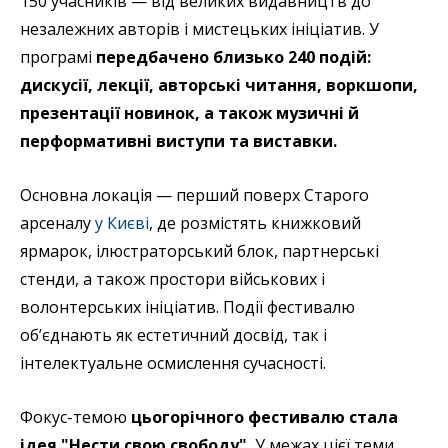
150 учасників — від великих видавництв до
незалежних авторів і мистецьких ініціатив. У
програмі
передбачено близько 240 подій:
дискусії, лекції, авторські читання, воркшопи,
презентації новинок, а також музичні й
перформативні виступи та виставки.
Основна локація — перший поверх Старого
арсеналу
у Києві
, де розмістять книжковий
ярмарок, ілюстраторський блок, партнерські
стенди, а також простори військових і
волонтерських ініціатив. Події фестивалю
об’єднають як естетичний досвід, так і
інтелектуальне осмислення сучасності.
Фокус-темою
цьогорічного фестивалю стала
ідея "Нести свою свободу".
У межах цієї теми