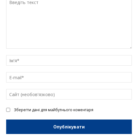
Введіть
текст
Ім'
E-
mai
Са
(н
Зберегти дані для майбутнього коментаря