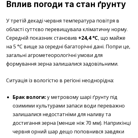
Вплив погоди та стан ґрунту
У третій декаді червня температура повітря в
області суттєво перевищувала кліматичну норму.
Середній показник становив
+24,4 °С
, що майже
на 5 °С вище за середні багаторічні дані. Попри це,
загальні агрометеорологічні умови для
формування зерна залишалися задовільними.
Ситуація із вологістю в регіоні неоднорідна:
Брак вологи:
у метровому шарі ґрунту під
озимими культурами запаси води переважно
залишалися недостатніми для наливу та
достигання зерна (менше ніж 70 мм). Наприкінці
червня орний шар дещо поповнився завдяки