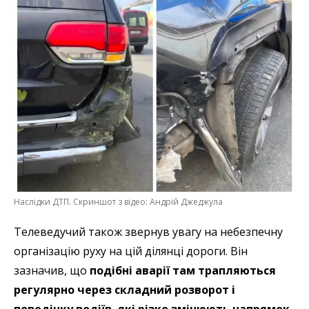
Наслідки ДТП. Скриншот з відео: Андрій Джеджула
Телеведучий також звернув увагу на небезпечну
організацію руху на цій ділянці дороги. Він
зазначив, що
подібні аварії там трапляються
регулярно через складний розворот і
поведінку водіїв, які різко змінюють напрямок