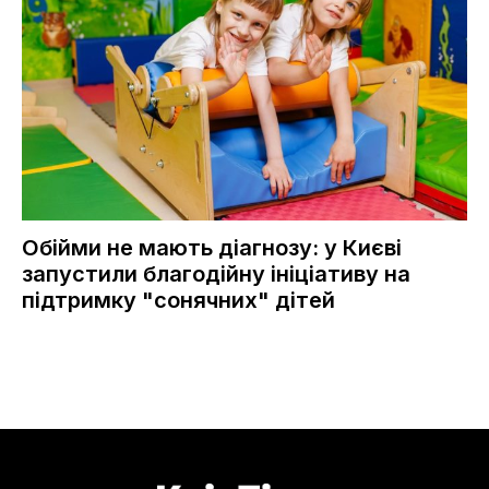
Обійми не мають діагнозу: у Києві
запустили благодійну ініціативу на
підтримку "сонячних" дітей