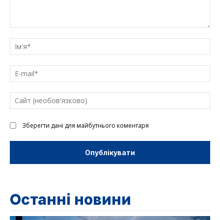
Введіть
текст
Ім'
E-
mai
Са
(н
Зберегти дані для майбутнього коментаря
Останні новини