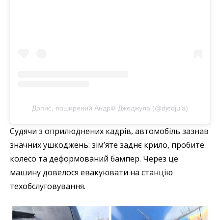
Допис, поширений Андрій Джеджула (@djedjula)
Судячи з оприлюднених кадрів, автомобіль зазнав
значних ушкоджень: зім’яте заднє крило, пробите
колесо та деформований бампер. Через це
машину довелося евакуювати на станцію
техобслуговування.