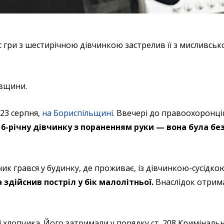
ас гри з шестирічною дівчинкою застрелив її з мисливськ
ївщини.
 23 серпня,
на Бориспільщині.
Ввечері до правоохоронці
-річну дівчинку з пораненням руки — вона була бе
ик грався у будинку, де проживає, із дівчинкою-сусідко
здійснив постріл у бік малолітньої.
Внаслідок отрим
 хлопчика. Його затримали у порядку ст. 208 Криміналь