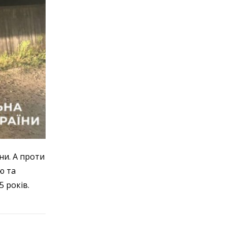
ни. А проти
ю та
5 років.