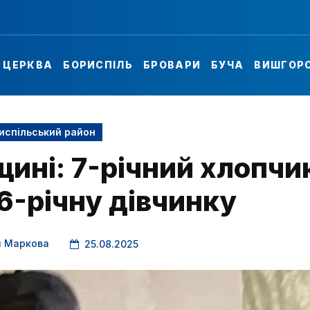
А ЦЕРКВА
БОРИСПІЛЬ
БРОВАРИ
БУЧА
ВИШГОР
испільський район
щині: 7-річний хлопчи
6-річну дівчинку
я Маркова
25.08.2025