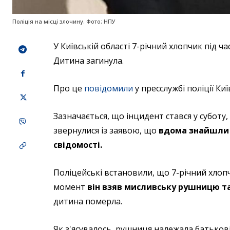
Поліція на місці злочину. Фото: НПУ
У Київській області 7-річний хлопчик під ч
Дитина загинула.
Про це
повідомили
у пресслужбі поліції Ки
Зазначається, що інцидент стався у суботу,
звернулися із заявою, що
вдома знайшли 6
свідомості.
Поліцейські встановили, що 7-річний хлопч
момент
він взяв мисливську рушницю та 
дитина померла.
Як з'ясувалось, рушниця належала батькові