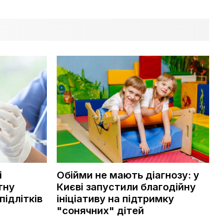
і
Обійми не мають діагнозу: у
тну
Києві запустили благодійну
підлітків
ініціативу на підтримку
"сонячних" дітей