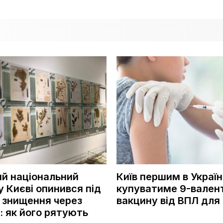
ий національний
Київ першим в Україн
у Києві опинився під
купуватиме 9-вален
 знищення через
вакцину від ВПЛ для 
: як його рятують