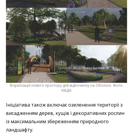
Візуалізація нового простору для відпочинку на Оболоні. Фото:
КМДА
Ініціатива також включає озеленення території з
висадженням дерев, кущів і декоративних рослин
із максимальним збереженням природного
ландшафту.