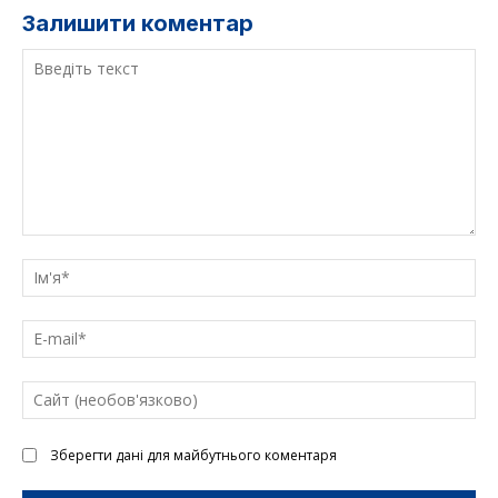
Залишити коментар
Введіть
текст
Ім'
E-
mai
Са
(н
Зберегти дані для майбутнього коментаря