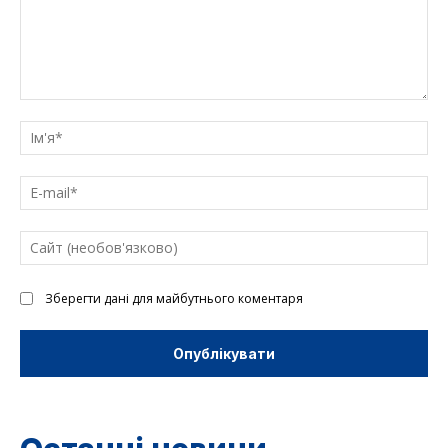
Введіть
текст
Ім'
E-
mai
Са
(н
Зберегти дані для майбутнього коментаря