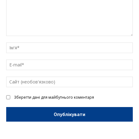
Введіть
текст
Ім'
E-
mai
Са
(н
Зберегти дані для майбутнього коментаря