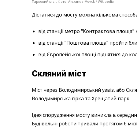
Парковий міст. Фото: AlexanderVovck / Wikipedia
Дістатися до мосту можна кількома способ
від станції метро "Контрактова площа" 
від станції "Поштова площа" пройти бл
від Європейської площі піднятися до ко
Скляний міст
Міст через Володимирський узвіз, або Скля
Володимирська гірка та Хрещатий парк.
Ідея спорудження мосту виникла в середині 
Будівельні роботи тривали протягом 6 місяц