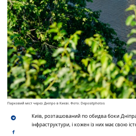
Парковий міст через Дніпро в Києві. Фото: Depositphotos
Київ, розташований по обидва боки Дніпра
інфраструктури, і кожен із них має свою іст