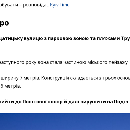
побувати – розповідає
KyivTime
.
про
атицьку вулицю з парковою зоною та пляжами Тру
 наступного року вона стала частиною міського пейзажу.
 ширину 7 метрів. Конструкція складається з трьох осно
26 метрів.
вийти до Поштової площі й далі вирушити на Поділ