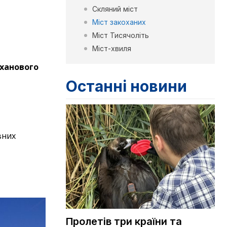
Скляний міст
Міст закоханих
Міст Тисячоліть
Міст-хвиля
ханового
Останні новини
вних
.
Пролетів три країни та