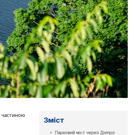
ю частиною
Зміст
Парковий міст через Дніпро