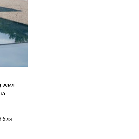
 землі
на
 біля