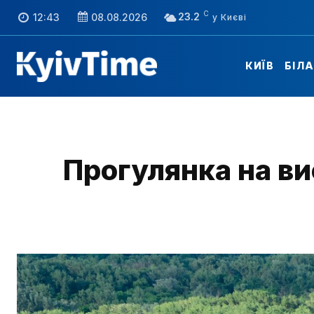
C
23.2
12:43
08.08.2026
КИЇВ
БІЛ
Прогулянка на ви