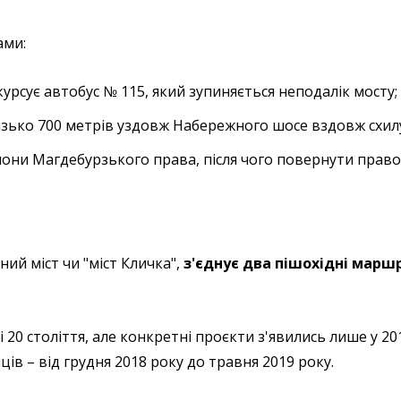
ами:
курсує автобус № 115, який зупиняється неподалік мосту
изько 700 метрів уздовж Набережного шосе вздовж схил
лони Магдебурзького права, після чого повернути право
ний міст чи "міст Кличка",
з'єднує два пішохідні марш
20 століття, але конкретні проєкти з'явились лише у 201
ів – від грудня 2018 року до травня 2019 року.