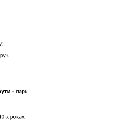
;
у;
руч.
рути
– парк
0-х роках.