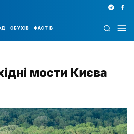
ОД
ОБУХІВ
ФАСТІВ
хідні мости Києва