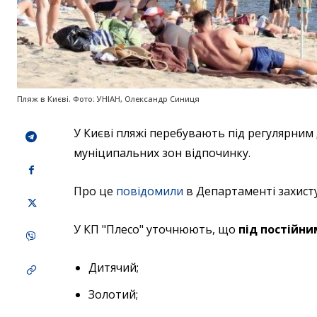
Пляж в Києві. Фото: УНІАН, Олександр Синиця
У Києві пляжі перебувають під регулярним
муніципальних зон відпочинку.
Про це
повідомили
в Департаменті захисту
У КП "Плесо" уточнюють, що
під постійни
Дитячий;
Золотий;