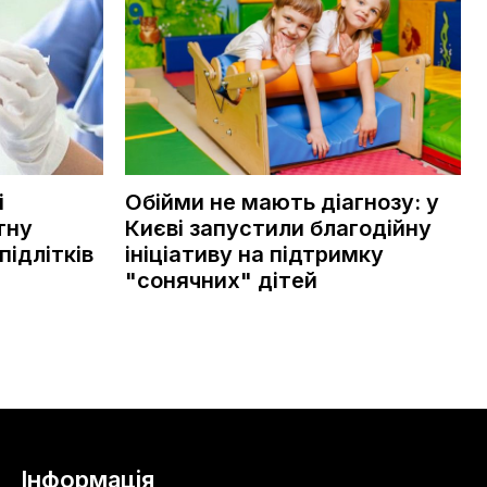
і
Обійми не мають діагнозу: у
тну
Києві запустили благодійну
підлітків
ініціативу на підтримку
"сонячних" дітей
Інформація