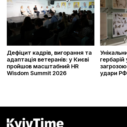
Дефіцит кадрів, вигорання та
Унікальн
адаптація ветеранів: у Києві
гербарій 
пройшов масштабний HR
загрозою
Wisdom Summit 2026
удари РФ