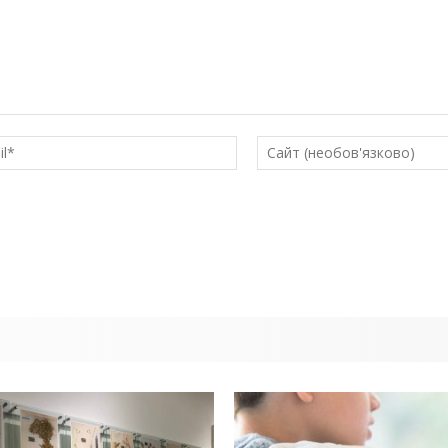
E-
mail*