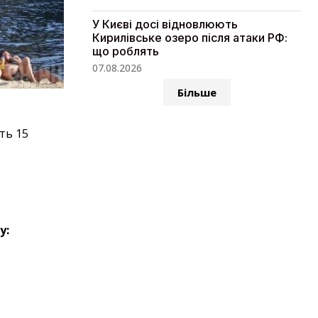
У Києві досі відновлюють
Кирилівське озеро після атаки РФ:
що роблять
07.08.2026
Більше
ть 15
у: