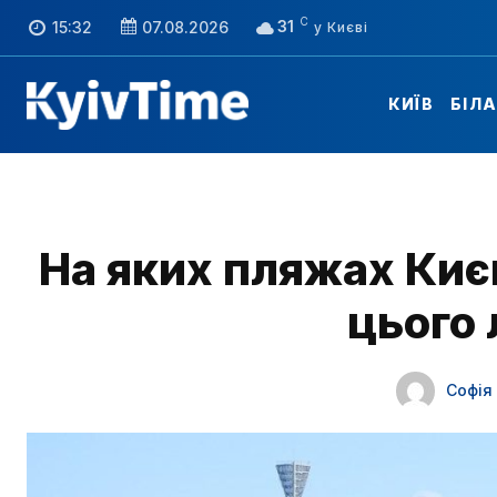
C
31
15:32
07.08.2026
КИЇВ
БІЛ
На яких пляжах Киє
цього 
Софія