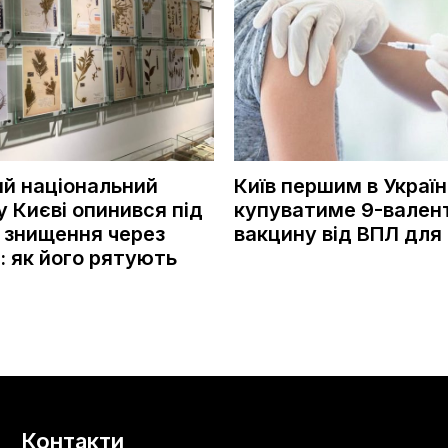
ий національний
Київ першим в Україн
у Києві опинився під
купуватиме 9-вален
 знищення через
вакцину від ВПЛ для 
: як його рятують
Контакти