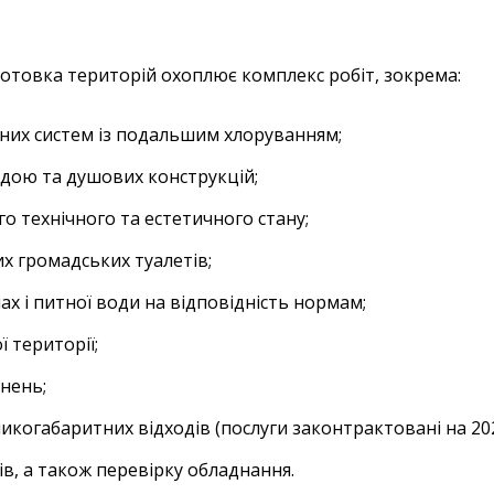
отовка територій охоплює комплекс робіт, зокрема:
них систем із подальшим хлоруванням;
дою та душових конструкцій;
 технічного та естетичного стану;
х громадських туалетів;
х і питної води на відповідність нормам;
 території;
нень;
икогабаритних відходів (послуги законтрактовані на 202
ів, а також перевірку обладнання.