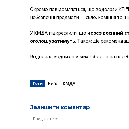
Окремо повідомляється, що водолази КП "
небезпечні предмети — скло, каміння та ін
У КМДА підкреслили, що
через воєнний ст
оголошуватимуть
. Також діє рекомендац
Водночас жодних прямих заборон на пере
Теги
Київ
КМДА
Залишити коментар