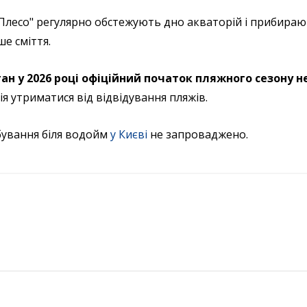
Плесо" регулярно обстежують дно акваторій і прибира
ше сміття.
ан у 2026 році офіційний початок пляжного сезону н
ія утриматися від відвідування пляжів.
бування біля водойм
у Києві
не запроваджено.