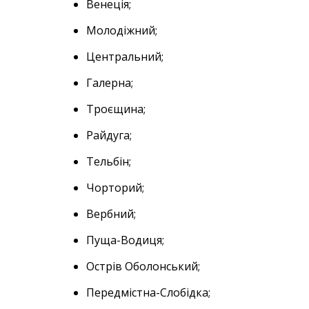
Венеція;
Молодіжний;
Центральний;
Галерна;
Троєщина;
Райдуга;
Тельбін;
Чорторий;
Вербний;
Пуща-Водиця;
Острів Оболонський;
Передмістна-Слобідка;