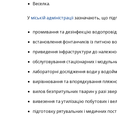
Веселка.
У
міській адміністрації
зазначають, що підг
промивання та дезінфекцію водопровід
встановлення фонтанчиків із питною во
приведення інфраструктури до належного
обслуговування стаціонарних і модульни
лабораторні дослідження води у водойма
вирівнювання та впорядкування пляжної
вилов безпритульних тварин у разі звер
вивезення та утилізацію побутових і вел
підготовку рятувальних і медичних пост