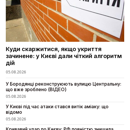
Куди скаржитися, якщо укриття
зачинене: у Києві дали чіткий алгоритм
дій
05.08.2026
У Бородянці реконструюють вулицю Центральну:
що вже зроблено (ВІДЕО)
05.08.2026
У Києві під час атаки стався витік аміаку: що
відомо
05.08.2026
Кривавий удар по Києву: РФ повністю знищила