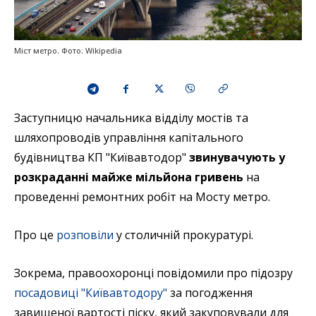
Міст метро. Фото: Wikipedia
Заступницю начальника відділу мостів та
шляхопроводів управління капітального
будівництва КП "Київавтодор"
звинувачують у
розкраданні майже мільйона гривень
на
проведенні ремонтних робіт на Мосту метро.
Про це
розповіли
у столичній прокуратурі.
Зокрема, правоохоронці повідомили про підозру
посадовиці "Київавтодору"
за погодження
завищеної вартості піску, який закуповували для