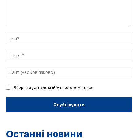
Введіть
текст
Ім'
E-
mai
Са
(н
Зберегти дані для майбутнього коментаря
Останні новини