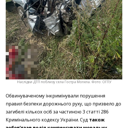
Наслідки ДТП поблизу села Гостра Могила. Фото: ОГПУ
Обвинуваченому інкримінували порушення
правил безпеки дорожнього руху, що призвело до
загибелі кількох осіб за частиною 3 статті 286
Кримінального кодексу України. Суд
також
зобов’язав водія компенсувати моральну