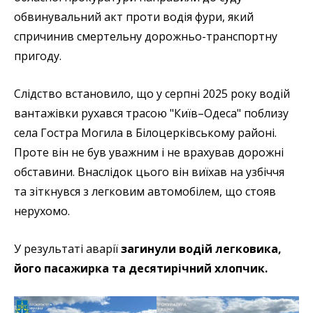
обвинувальний акт проти водія фури, який
спричинив смертельну дорожньо-транспортну
пригоду.
Слідство встановило, що у серпні 2025 року водій
вантажівки рухався трасою "Київ–Одеса" поблизу
села Гостра Могила в Білоцерківському районі.
Проте він не був уважним і не врахував дорожні
обставини. Внаслідок цього він виїхав на узбіччя
та зіткнувся з легковим автомобілем, що стояв
нерухомо.
У результаті аварії
загинули водій легковика,
його пасажирка та десятирічний хлопчик.