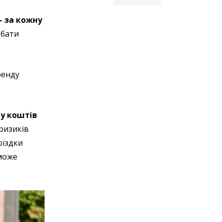
 – за кожну
дбати
ренду
му коштів
 ризиків
оїздки
 може