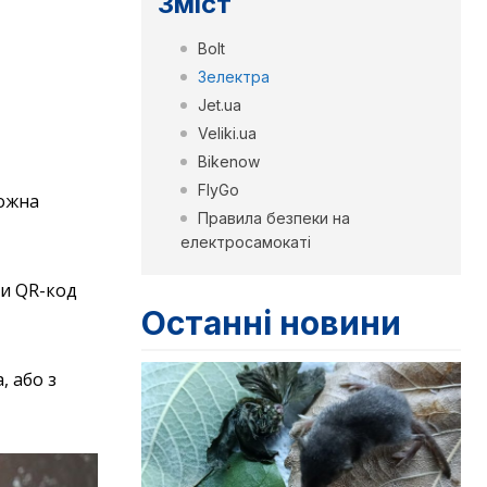
Зміст
Bolt
Зелектра
Jet.ua
Veliki.ua
Bikenow
FlyGo
можна
Правила безпеки на
електросамокаті
ти QR-код
Останні новини
, або з