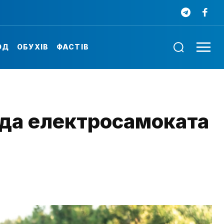
ОД
ОБУХІВ
ФАСТІВ
нда електросамоката