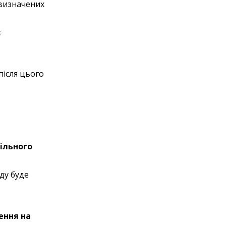
 визначених
є
після цього
більного
ду буде
ення на