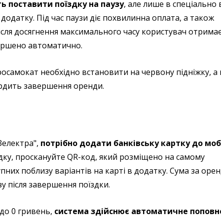
ь поставити поїздку на паузу
, але лише в спеціально
 додатку. Під час паузи діє похвилинна оплата, а також
Після досягнення максимального часу користувач отрима
вершено автоматично.
осамокат необхідно встановити на червону підніжку, а 
ердить завершення оренди.
Зелектра",
потрібно додати банківську картку до мо
здку, проскануйте QR-код, який розміщено на самому
пних поблизу варіантів на карті в додатку. Сума за орен
у після завершення поїздки.
 до 0 гривень,
система здійснює автоматичне поповн