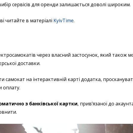
вибір сервісів для оренди залишається доволі широким.
ві читайте в матеріалі
KyivTime
.
лектросамокатів через власний застосунок, який також 
єрської доставки.
и самокат на інтерактивній карті додатка, просканува
и оплату.
оматично з банківської картки
, прив’язаної до акаунта
овнити.