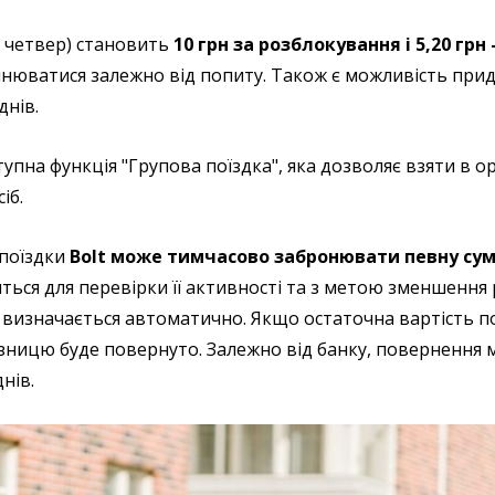
по четвер) становить
10 грн за розблокування і 5,20 грн
мінюватися залежно від попиту. Також є можливість при
днів.
тупна функція "Групова поїздка", яка дозволяє взяти в о
іб.
 поїздки
Bolt може тимчасово забронювати певну су
иться для перевірки її активності та з метою зменшення
 визначається автоматично. Якщо остаточна вартість п
зницю буде повернуто. Залежно від банку, повернення
нів.