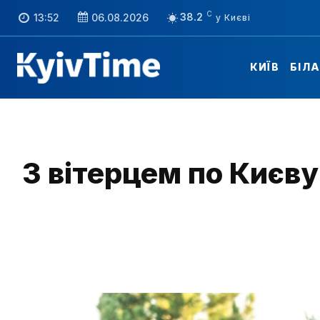
C
38.2
13:52
06.08.2026
КИЇВ
БІЛ
З вітерцем по Києв