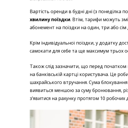
Вартість оренди в будні дні (з понеділка 
хвилину поїздки
. Втім, тарифи можуть з
абонемент на поїздки на один, три або сім 
Крім індивідуальної поїздки, у додатку дос
самокати для себе та ще максимум трьох ос
Також слід зазначити, що перед початком
на банківській картці користувача. Це роб
шахрайського втручання. Сума блокування
виявиться меншою за суму бронювання, рі
з’явитися на рахунку протягом 10 робочих д