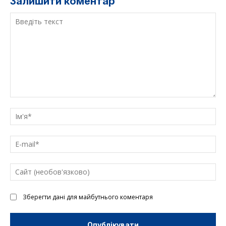
Залишити коментар
Введіть
текст
Ім'
E-
mai
Са
(н
Зберегти дані для майбутнього коментаря